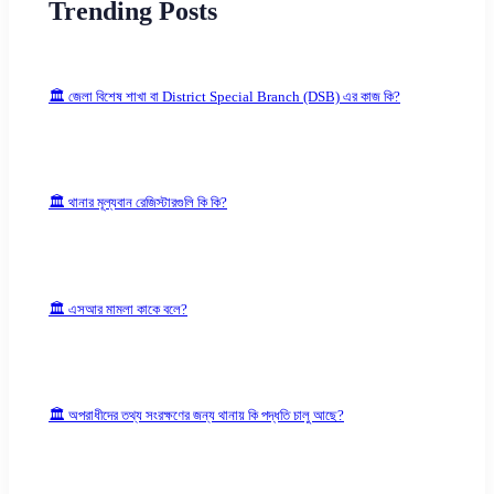
Trending Posts
🏛 জেলা বিশেষ শাখা বা District Special Branch (DSB) এর কাজ কি?
🏛 থানার মূল্যবান রেজিস্টারগুলি কি কি?
🏛 এসআর মামলা কাকে বলে?
🏛 অপরাধীদের তথ্য সংরক্ষণের জন্য থানায় কি পদ্ধতি চালু আছে?