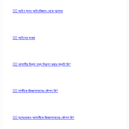
✍🏻 আইন মূলত আইনবিজ্ঞান থেকে আলাদা
✍🏻 আইনের সংজ্ঞা
✍🏻 আসামীর মিথ্যা তথ্য নিরূপণ করার পদ্ধতি কি?
✍🏻 সাক্ষীকে জিজ্ঞাসাবাদের কৌশল কি?
✍🏻 সন্দেহভাজন আসামীকে জিজ্ঞাসাবাদের কৌশল কি?