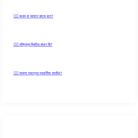
✍🏻 জখম বা আঘাত কাকে বলে?
✍🏻 মস্তিষ্ক বিকৃতির কারণ কি?
✍🏻 মামলা তদন্তের সময়সীমা কতদিন?