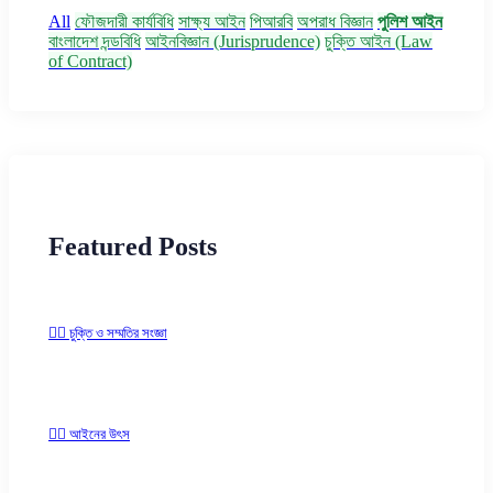
All
ফৌজদারী কার্যবিধি
সাক্ষ্য আইন
পিআরবি
অপরাধ বিজ্ঞান
পুলিশ আইন
বাংলাদেশ দন্ডবিধি
আইনবিজ্ঞান (Jurisprudence)
চুক্তি আইন (Law
of Contract)
Featured Posts
✍🏻 চুক্তি ও সম্মতির সংজ্ঞা
✍🏻 আইনের উৎস