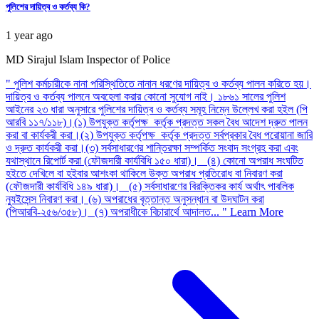
পুলিশের দায়িত্ব ও কর্তব্য কি?
1 year ago
MD Sirajul Islam
Inspector of Police
" পুলিশ কর্মচারীকে নানা পরিস্থিতিতে নানান ধরণের দায়িত্ব ও কর্তব্য পালন করিতে হয়।
দায়িত্ব ও কর্তব্য পালনে অবহেলা করার কোনো সুযোগ নাই। ১৮৬১ সালের পুলিশ
আইনের ২৩ ধারা অনুসারে পুলিশের দায়িত্ব ও কর্তব্য সমূহ নিম্নে উল্লেখ করা হইল (পি
আরবি ১১৭/১১৮)।(১) উপযুক্ত কর্তৃপক্ষ কর্তৃক প্রদত্ত সকল বৈধ আদেশ দ্রুত পালন
করা বা কার্যকরী করা।(২) উপযুক্ত কর্তৃপক্ষ কর্তৃক প্রদত্ত সর্বপ্রকার বৈধ পরোয়ানা জারি
ও দ্রুত কার্যকরী করা।(৩) সর্বসাধারণের শান্তিরক্ষা সম্পর্কিত সংবাদ সংগ্রহ করা এবং
যথাস্থানে রিপোর্ট করা (ফৌজদারী কার্যবিধি ১৫০ ধারা)। (৪) কোনো অপরাধ সংঘটিত
হইতে দেখিলে বা হইবার আশংকা থাকিলে উক্ত অপরাধ প্রতিরোধ বা নিবারণ করা
(ফৌজদারী কার্যবিধি ১৪৯ ধারা)। (৫) সর্বসাধারণের বিরক্তিকর কার্য অর্থাৎ পাবলিক
ন্যুইসেন্স নিবারণ করা। (৬) অপরাধের বৃত্তান্ত অনুসন্ধান বা উদঘাটন করা
(পিআরবি-২৫৬/৩৫৮)। (৭) অপরাধীকে বিচারার্থে আদালত... "
Learn More