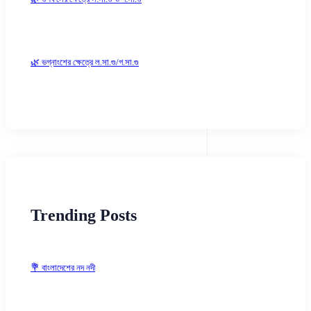
🌿 ভগ্নাংশের ক্ষেত্রে ল.সা.গু/গ.সা.গু
Trending Posts
💐 বাংলাদেশের নদ নদী