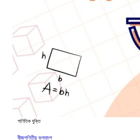
গাণিতিক যুক্তি
বীজগণিতীয় ভগ্নাংশ