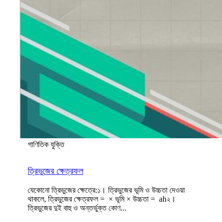
গাণিতিক যুক্তি
ত্রিভুজের ক্ষেত্রফল
যেকোনো ত্রিভুজের ক্ষেত্রে:১। ত্রিভুজের ভূমি ও উচ্চতা দেওয়া
থাকলে, ত্রিভুজের ক্ষেত্রফল = × ভূমি × উচ্চতা = ah২।
ত্রিভুজের দুই বাহু ও অন্তর্ভুক্ত কোণ...