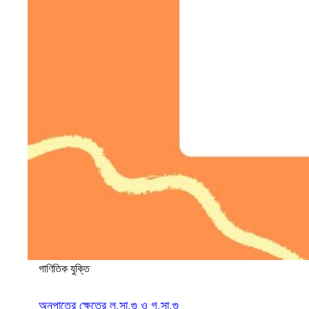
গাণিতিক যুক্তি
অনুপাতের ক্ষেত্রে ল.সা.গু ও গ.সা.গু