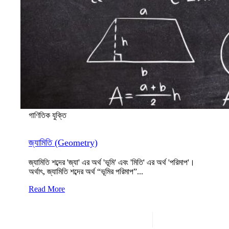
গাণিতিক যুক্তি
জ্যামিতি (Geometry)
জ্যামিতি শব্দের 'জ্যা' এর অর্থ 'ভূমি' এবং 'মিতি' এর অর্থ 'পরিমাপ'।
অর্থাৎ, জ্যামিতি শব্দের অর্থ “ভূমির পরিমাপ”...
Read More