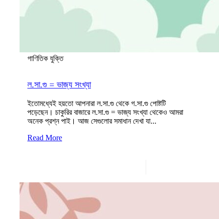
গাণিতিক যুক্তি
ল.সা.গু = ভাজ্য সংখ্যা
ইতোমধ্যেই হয়তো আপনারা ল.সা.গু থেকে গ.সা.গু পোষ্টটি
পড়েছেন। চাকুরির বাজারে ল.সা.গু = ভাজ্য সংখ্যা থেকেও আমরা
অনেক প্রশ্ন পাই। আজ সেগুলোর সমাধান দেখা যা...
Read More