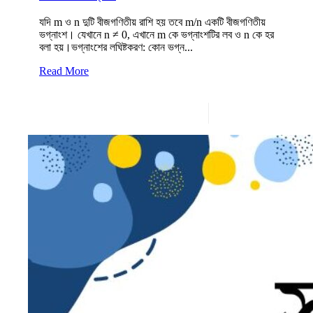
যদি m ও n দুটি বীজগণিতীয় রাশি হয় তবে m/n একটি বীজগণিতীয়
ভগ্নাংশ। যেখানে n ≠ 0, এখানে m কে ভগ্নাংশটির লব ও n কে হর
বলা হয়।ভগ্নাংশের লঘিষ্টকরণ: কোন ভগ্ন...
Read More