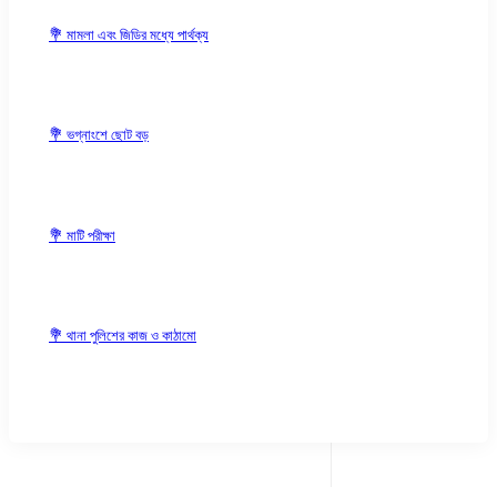
💐 মামলা এবং জিডির মধ্যে পার্থক্য
💐 ভগ্নাংশে ছোট বড়
💐 মাটি পরীক্ষা
💐 থানা পুলিশের কাজ ও কাঠামো