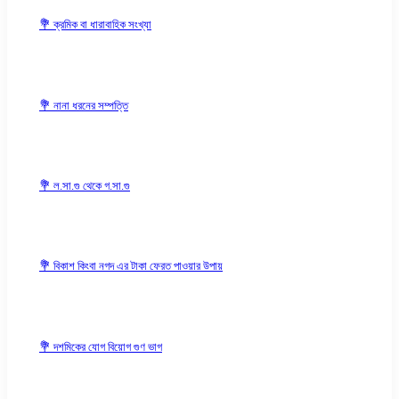
💐 ক্রমিক বা ধারাবাহিক সংখ্যা
💐 নানা ধরনের সম্পত্তি
💐 ল.সা.গু থেকে গ.সা.গু
💐 বিকাশ কিংবা নগদ এর টাকা ফেরত পাওয়ার উপায়
💐 দশমিকের যোগ বিয়োগ গুণ ভাগ