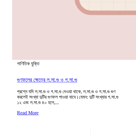
গাণিতিক যুক্তি
গুণফলের ক্ষেত্রে ল.সা.গু ও গ.সা.গু
প্রশ্নে যদি ল.সা.গু ও গ.সা.গু দেওয়া থাকে, ল.সা.গু ও গ.সা.গু গুণ
করলেই সংখ্যা দুটির গুণফল পাওয়া যাবে।যেমন: দুটি সংখ্যার গ.সা.গু
১২ এবং ল.সা.গু ৪০ হলে,...
Read More