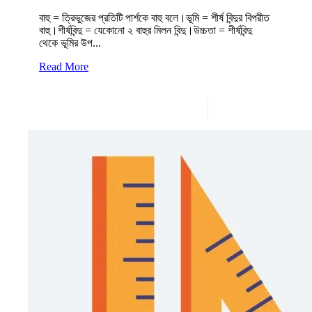
বাহু = ত্রিভুজের প্রতিটি পার্শকে বাহু বলে।ভূমি = শীর্ষ বিন্দুর বিপরীত
বাহু।শীর্ষবিন্দু = যেকোনো ২ বাহুর মিলন বিন্দু।উচ্চতা = শীর্ষবিন্দু
থেকে ভূমির উপ...
Read More