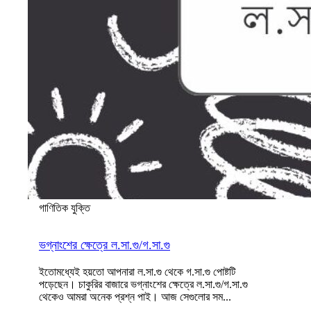
গাণিতিক যুক্তি
ভগ্নাংশের ক্ষেত্রে ল.সা.গু/গ.সা.গু
ইতোমধ্যেই হয়তো আপনারা ল.সা.গু থেকে গ.সা.গু পোষ্টটি
পড়েছেন। চাকুরির বাজারে ভগ্নাংশের ক্ষেত্রে ল.সা.গু/গ.সা.গু
থেকেও আমরা অনেক প্রশ্ন পাই। আজ সেগুলোর সম...