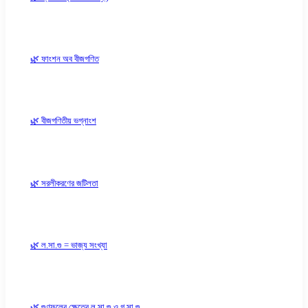
🌿 ফাংশন অব বীজগণিত
🌿 বীজগণিতীয় ভগ্নাংশ
🌿 সরলীকরণের জটিলতা
🌿 ল.সা.গু = ভাজ্য সংখ্যা
🌿 গুণফলের ক্ষেত্রে ল.সা.গু ও গ.সা.গু