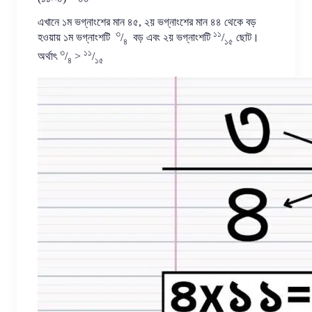
এখানে ১ম ভগ্নাংশের মান ৪৫, ২য় ভগ্নাংশের মান ৪৪ থেকে বড়
৩
১১
হওয়ায় ১ম ভগ্নাংশটি
/
বড় এবং ২য় ভগ্নাংশটি
/
ছোট।
৪
১৫
৩
১১
অর্থাৎ
/
>
/
৪
১৫