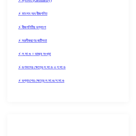
⚡ জ্যামিতি (Geometry)
⚡ ফাংশন অব বীজগণিত
⚡ বীজগণিতীয় ভগ্নাংশ
⚡ সরলীকরণের জটিলতা
⚡ ল.সা.গু = ভাজ্য সংখ্যা
⚡ গুণফলের ক্ষেত্রে ল.সা.গু ও গ.সা.গু
⚡ ভগ্নাংশের ক্ষেত্রে ল.সা.গু/গ.সা.গু