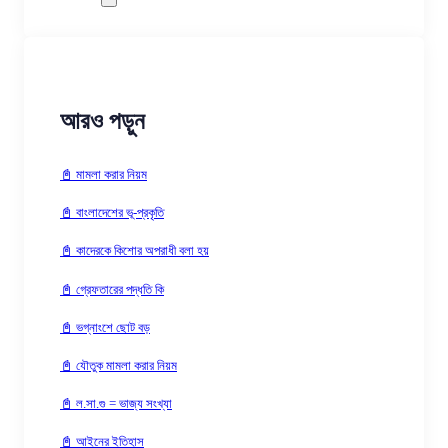
আরও পড়ুন
📓 মামলা করার নিয়ম
📓 বাংলাদেশের ভূ-প্রকৃতি
📓 কাদেরকে কিশোর অপরাধী বলা হয়
📓 গ্রেফতারের পদ্ধতি কি
📓 ভগ্নাংশে ছোট বড়
📓 যৌতুক মামলা করার নিয়ম
📓 ল.সা.গু = ভাজ্য সংখ্যা
📓 আইনের ইতিহাস