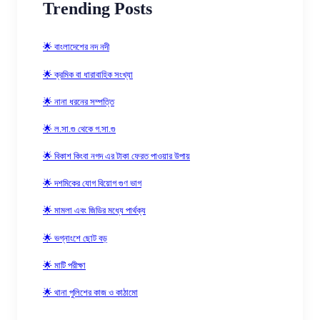
Trending Posts
🌟 বাংলাদেশের নদ নদী
🌟 ক্রমিক বা ধারাবাহিক সংখ্যা
🌟 নানা ধরনের সম্পত্তি
🌟 ল.সা.গু থেকে গ.সা.গু
🌟 বিকাশ কিংবা নগদ এর টাকা ফেরত পাওয়ার উপায়
🌟 দশমিকের যোগ বিয়োগ গুণ ভাগ
🌟 মামলা এবং জিডির মধ্যে পার্থক্য
🌟 ভগ্নাংশে ছোট বড়
🌟 মাটি পরীক্ষা
🌟 থানা পুলিশের কাজ ও কাঠামো