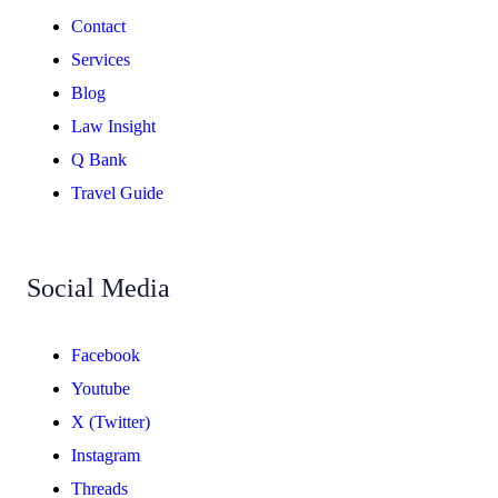
Contact
Services
Blog
Law Insight
Q Bank
Travel Guide
Social Media
Facebook
Youtube
X (Twitter)
Instagram
Threads