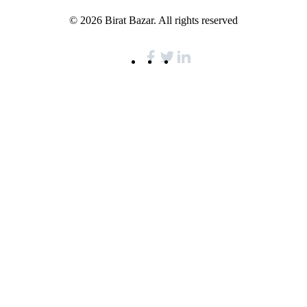
© 2026 Birat Bazar. All rights reserved