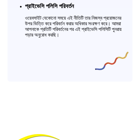
প্রাইভেসি পলিসি পরিবর্তন
ওয়েবসাইট যেকোনো সময়ে এই নীতিটি তার নিজস্ব প্রয়োজনের
উপর ভিত্তি করে পরিবর্তন করার অধিকার সংরক্ষণ করে। আমরা
আপনাকে প্রতিটি পরিবর্তনের পর এই প্রাইভেসি পলিসিটি পুনরায়
পড়ার অনুরোধ করছি।