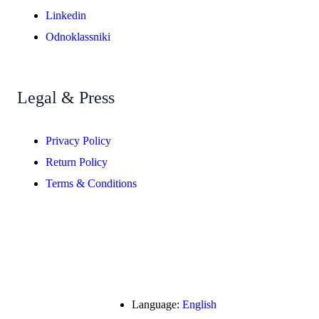
Linkedin
Odnoklassniki
Legal & Press
Privacy Policy
Return Policy
Terms & Conditions
Language:
English