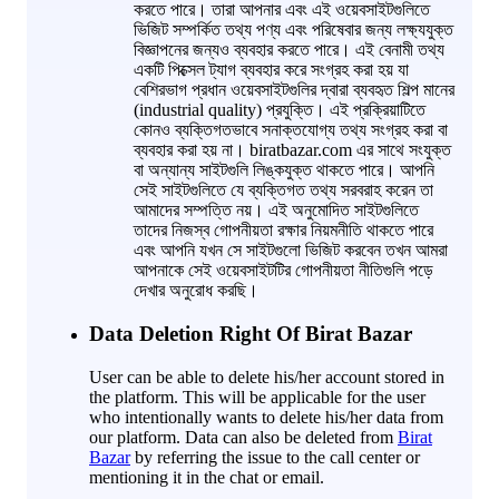
করতে পারে। তারা আপনার এবং এই ওয়েবসাইটগুলিতে
ভিজিট সম্পর্কিত তথ্য পণ্য এবং পরিষেবার জন্য লক্ষ্যযুক্ত
বিজ্ঞাপনের জন্যও ব্যবহার করতে পারে। এই বেনামী তথ্য
একটি পিক্সেল ট্যাগ ব্যবহার করে সংগ্রহ করা হয় যা
বেশিরভাগ প্রধান ওয়েবসাইটগুলির দ্বারা ব্যবহৃত শিল্প মানের
(industrial quality) প্রযুক্তি। এই প্রক্রিয়াটিতে
কোনও ব্যক্তিগতভাবে সনাক্তযোগ্য তথ্য সংগ্রহ করা বা
ব্যবহার করা হয় না। biratbazar.com এর সাথে সংযুক্ত
বা অন্যান্য সাইটগুলি লিঙ্কযুক্ত থাকতে পারে। আপনি
সেই সাইটগুলিতে যে ব্যক্তিগত তথ্য সরবরাহ করেন তা
আমাদের সম্পত্তি নয়। এই অনুমোদিত সাইটগুলিতে
তাদের নিজস্ব গোপনীয়তা রক্ষার নিয়মনীতি থাকতে পারে
এবং আপনি যখন সে সাইটগুলো ভিজিট করবেন তখন আমরা
আপনাকে সেই ওয়েবসাইটটির গোপনীয়তা নীতিগুলি পড়ে
দেখার অনুরোধ করছি।
Data Deletion Right Of Birat Bazar
User can be able to delete his/her account stored in
the platform. This will be applicable for the user
who intentionally wants to delete his/her data from
our platform. Data can also be deleted from
Birat
Bazar
by referring the issue to the call center or
mentioning it in the chat or email.