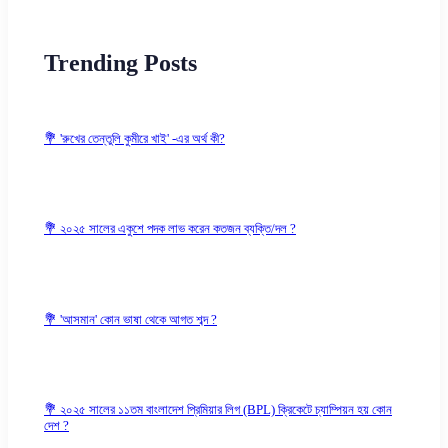
Trending Posts
💐 'রুখের তেন্তুলি কুমীরে খাই' -এর অর্থ কী?
💐 ২০২৫ সালের একুশে পদক লাভ করেন কতজন ব্যক্তি/দল ?
💐 'আসমান' কোন ভাষা থেকে আগত শব্দ ?
💐 ২০২৫ সালের ১১তম বাংলাদেশ প্রিমিয়ার লিগ (BPL) ক্রিকেটে চ্যাম্পিয়ন হয় কোন
দেশ ?