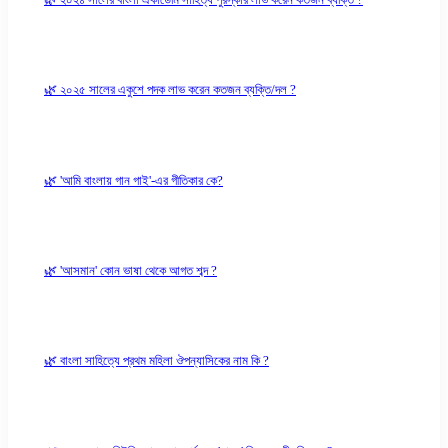
🌿 ২০২৫ সালের একুশে পদক লাভ করেন কতজন ব্যক্তি/দল ?
🌿 'আমি বাংলায় গান গাই'-এর গীতিকার কে?
🌿 'আসমান' কোন ভাষা থেকে আগত শব্দ ?
🌿 বাংলা সাহিত্যে প্রথম মহিলা ঔপন্যাসিকের নাম কি ?