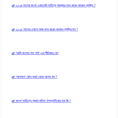
🌿 ২০২৪ সালের বাংলা একাডেমি সাহিত্য পুরস্কার লাভ করেন কতজন ব্যক্তি ?
🌿 ২০২৫ সালের একুশে পদক লাভ করেন কতজন ব্যক্তি/দল ?
🌿 'আমি বাংলায় গান গাই'-এর গীতিকার কে?
🌿 'আসমান' কোন ভাষা থেকে আগত শব্দ ?
🌿 বাংলা সাহিত্যে প্রথম মহিলা ঔপন্যাসিকের নাম কি ?