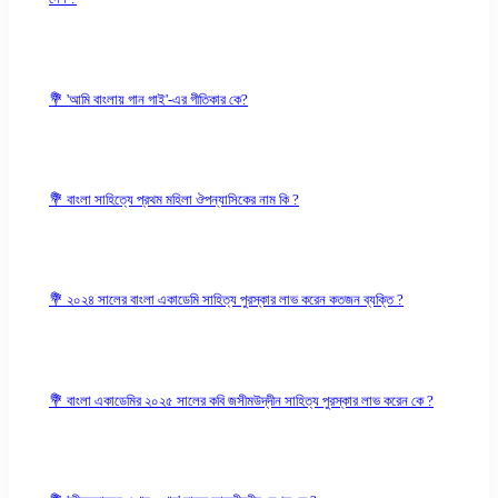
💐 'আমি বাংলায় গান গাই'-এর গীতিকার কে?
💐 বাংলা সাহিত্যে প্রথম মহিলা ঔপন্যাসিকের নাম কি ?
💐 ২০২৪ সালের বাংলা একাডেমি সাহিত্য পুরস্কার লাভ করেন কতজন ব্যক্তি ?
💐 বাংলা একাডেমির ২০২৫ সালের কবি জসীমউদ্‌দীন সাহিত্য পুরস্কার লাভ করেন কে ?