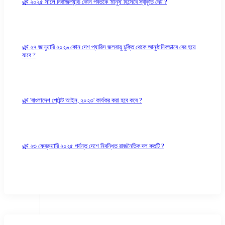
🌿 ২০২৫ সালে নিউজিল্যান্ড কোন পর্বতকে 'মানুষ' হিসেবে স্বীকৃতি দেয় ?
🌿 ২৭ জানুয়ারি ২০২৬ কোন দেশ প্যারিস জলবায়ু চুক্তি থেকে আনুষ্ঠানিকভাবে বের হয়ে
যাবে ?
🌿 'বাংলাদেশ পেটেন্ট আইন, ২০২৩' কার্যকর করা হবে কবে ?
🌿 ২৩ ফেব্রুয়ারি ২০২৫ পর্যন্ত দেশে নিবন্ধিত রাজনৈতিক দল কতটি ?