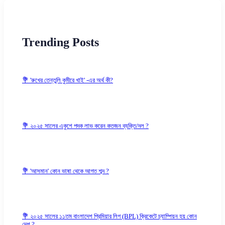
Trending Posts
💐 'রুখের তেন্তুলি কুমীরে খাই' -এর অর্থ কী?
💐 ২০২৫ সালের একুশে পদক লাভ করেন কতজন ব্যক্তি/দল ?
💐 'আসমান' কোন ভাষা থেকে আগত শব্দ ?
💐 ২০২৫ সালের ১১তম বাংলাদেশ প্রিমিয়ার লিগ (BPL) ক্রিকেটে চ্যাম্পিয়ন হয় কোন
দেশ ?