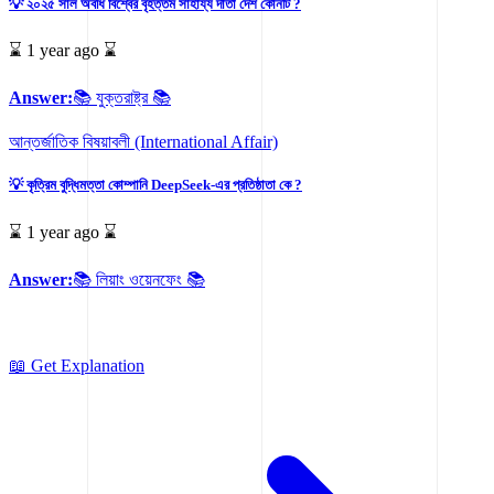
💡 ২০২৫ সাল অবধি বিশ্বের বৃহত্তম সাহায্য দাতা দেশ কোনটি ?
⌛ 1 year ago ⌛
Answer:
📚 যুক্তরাষ্ট্র 📚
আন্তর্জাতিক বিষয়াবলী (International Affair)
💡 কৃত্রিম বুদ্ধিমত্তা কোম্পানি DeepSeek-এর প্রতিষ্ঠাতা কে ?
⌛ 1 year ago ⌛
Answer:
📚 লিয়াং ওয়েনফেং 📚
📖 Get Explanation