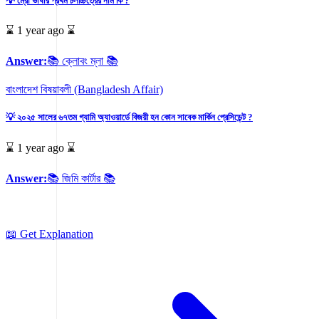
💡 ম্রো ভাষার প্রথম চলচ্চিত্রের নাম কি ?
⌛ 1 year ago ⌛
Answer:
📚 ক্লোবং ম্লা 📚
বাংলাদেশ বিষয়াবলী (Bangladesh Affair)
💡 ২০২৫ সালের ৬৭তম গ্যামি অ্যাওয়ার্ডে বিজয়ী হন কোন সাবেক মার্কিন প্রেসিডেন্ট ?
⌛ 1 year ago ⌛
Answer:
📚 জিমি কার্টার 📚
📖 Get Explanation