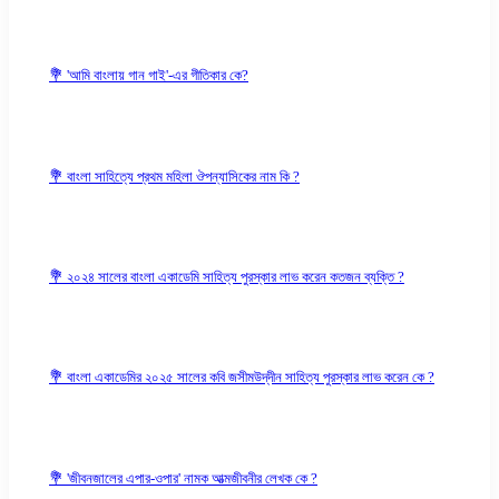
💐 'আমি বাংলায় গান গাই'-এর গীতিকার কে?
💐 বাংলা সাহিত্যে প্রথম মহিলা ঔপন্যাসিকের নাম কি ?
💐 ২০২৪ সালের বাংলা একাডেমি সাহিত্য পুরস্কার লাভ করেন কতজন ব্যক্তি ?
💐 বাংলা একাডেমির ২০২৫ সালের কবি জসীমউদ্‌দীন সাহিত্য পুরস্কার লাভ করেন কে ?
💐 'জীবনজালের এপার-ওপার' নামক আত্মজীবনীর লেখক কে ?