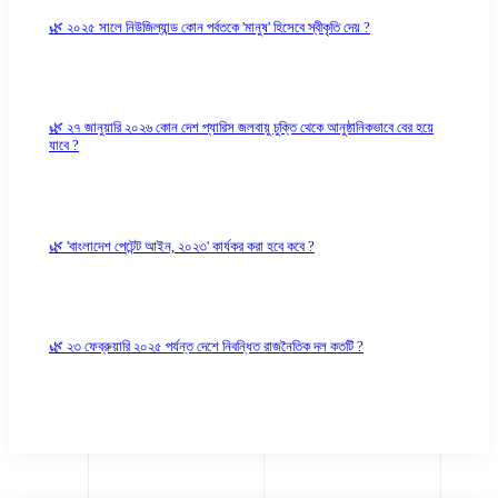
🌿 ২০২৫ সালে নিউজিল্যান্ড কোন পর্বতকে 'মানুষ' হিসেবে স্বীকৃতি দেয় ?
🌿 ২৭ জানুয়ারি ২০২৬ কোন দেশ প্যারিস জলবায়ু চুক্তি থেকে আনুষ্ঠানিকভাবে বের হয়ে
যাবে ?
🌿 'বাংলাদেশ পেটেন্ট আইন, ২০২৩' কার্যকর করা হবে কবে ?
🌿 ২৩ ফেব্রুয়ারি ২০২৫ পর্যন্ত দেশে নিবন্ধিত রাজনৈতিক দল কতটি ?