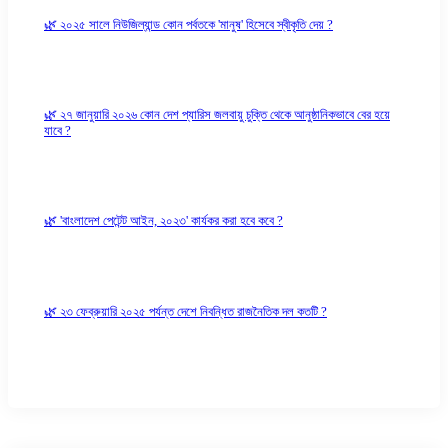
🌿 ২০২৫ সালে নিউজিল্যান্ড কোন পর্বতকে 'মানুষ' হিসেবে স্বীকৃতি দেয় ?
🌿 ২৭ জানুয়ারি ২০২৬ কোন দেশ প্যারিস জলবায়ু চুক্তি থেকে আনুষ্ঠানিকভাবে বের হয়ে
যাবে ?
🌿 'বাংলাদেশ পেটেন্ট আইন, ২০২৩' কার্যকর করা হবে কবে ?
🌿 ২৩ ফেব্রুয়ারি ২০২৫ পর্যন্ত দেশে নিবন্ধিত রাজনৈতিক দল কতটি ?