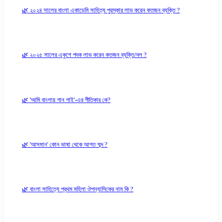
🌿 ২০২৪ সালের বাংলা একাডেমি সাহিত্য পুরস্কার লাভ করেন কতজন ব্যক্তি ?
🌿 ২০২৫ সালের একুশে পদক লাভ করেন কতজন ব্যক্তি/দল ?
🌿 'আমি বাংলায় গান গাই'-এর গীতিকার কে?
🌿 'আসমান' কোন ভাষা থেকে আগত শব্দ ?
🌿 বাংলা সাহিত্যে প্রথম মহিলা ঔপন্যাসিকের নাম কি ?