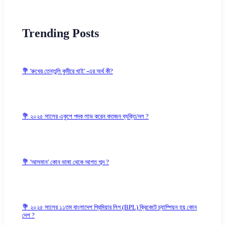
Trending Posts
💐 'রুখের তেন্তুলি কুমীরে খাই' -এর অর্থ কী?
💐 ২০২৫ সালের একুশে পদক লাভ করেন কতজন ব্যক্তি/দল ?
💐 'আসমান' কোন ভাষা থেকে আগত শব্দ ?
💐 ২০২৫ সালের ১১তম বাংলাদেশ প্রিমিয়ার লিগ (BPL) ক্রিকেটে চ্যাম্পিয়ন হয় কোন
দেশ ?