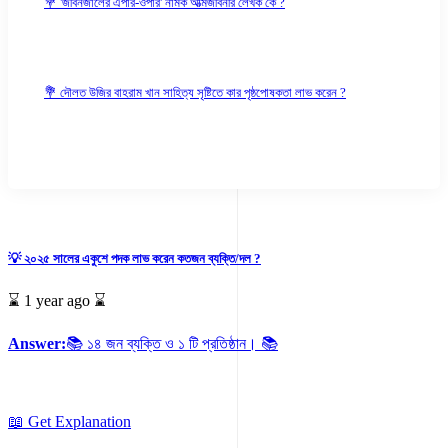
💐 'জীবনজালের এপার-ওপার' নামক আত্মজীবনীর লেখক কে ?
💐 দৌলত উজির বাহরাম খান সাহিত্য সৃষ্টিতে কার পৃষ্ঠপোষকতা লাভ করেন ?
💡 ২০২৫ সালের একুশে পদক লাভ করেন কতজন ব্যক্তি/দল ?
⌛ 1 year ago ⌛
Answer:
📚 ১৪ জন ব্যক্তি ও ১ টি প্রতিষ্ঠান। 📚
📖 Get Explanation