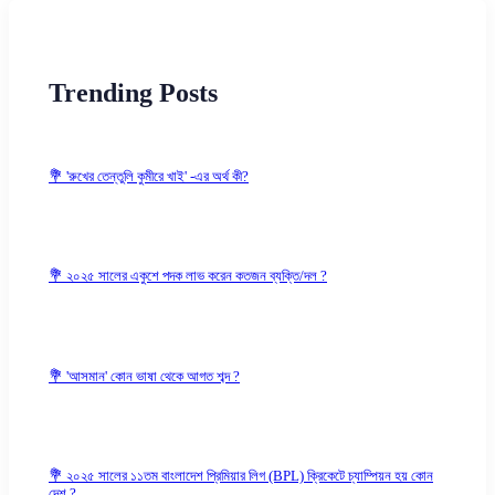
Trending Posts
💐 'রুখের তেন্তুলি কুমীরে খাই' -এর অর্থ কী?
💐 ২০২৫ সালের একুশে পদক লাভ করেন কতজন ব্যক্তি/দল ?
💐 'আসমান' কোন ভাষা থেকে আগত শব্দ ?
💐 ২০২৫ সালের ১১তম বাংলাদেশ প্রিমিয়ার লিগ (BPL) ক্রিকেটে চ্যাম্পিয়ন হয় কোন
দেশ ?