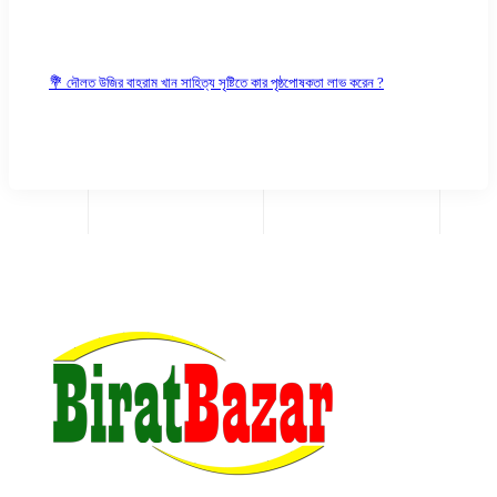
💐 দৌলত উজির বাহরাম খান সাহিত্য সৃষ্টিতে কার পৃষ্ঠপোষকতা লাভ করেন ?