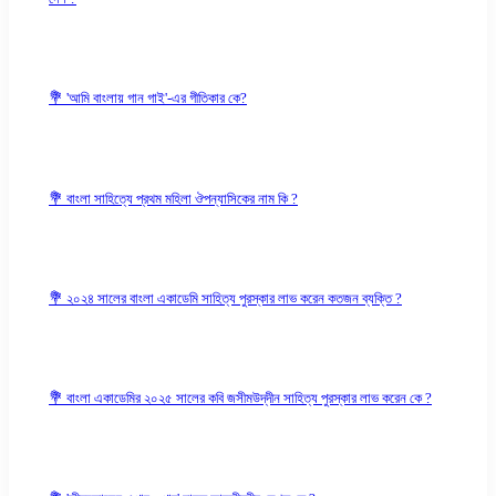
💐 'আমি বাংলায় গান গাই'-এর গীতিকার কে?
💐 বাংলা সাহিত্যে প্রথম মহিলা ঔপন্যাসিকের নাম কি ?
💐 ২০২৪ সালের বাংলা একাডেমি সাহিত্য পুরস্কার লাভ করেন কতজন ব্যক্তি ?
💐 বাংলা একাডেমির ২০২৫ সালের কবি জসীমউদ্‌দীন সাহিত্য পুরস্কার লাভ করেন কে ?