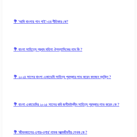
💐 'আমি বাংলায় গান গাই'-এর গীতিকার কে?
💐 বাংলা সাহিত্যে প্রথম মহিলা ঔপন্যাসিকের নাম কি ?
💐 ২০২৪ সালের বাংলা একাডেমি সাহিত্য পুরস্কার লাভ করেন কতজন ব্যক্তি ?
💐 বাংলা একাডেমির ২০২৫ সালের কবি জসীমউদ্‌দীন সাহিত্য পুরস্কার লাভ করেন কে ?
💐 'জীবনজালের এপার-ওপার' নামক আত্মজীবনীর লেখক কে ?