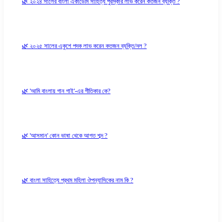
🌿 ২০২৪ সালের বাংলা একাডেমি সাহিত্য পুরস্কার লাভ করেন কতজন ব্যক্তি ?
🌿 ২০২৫ সালের একুশে পদক লাভ করেন কতজন ব্যক্তি/দল ?
🌿 'আমি বাংলায় গান গাই'-এর গীতিকার কে?
🌿 'আসমান' কোন ভাষা থেকে আগত শব্দ ?
🌿 বাংলা সাহিত্যে প্রথম মহিলা ঔপন্যাসিকের নাম কি ?