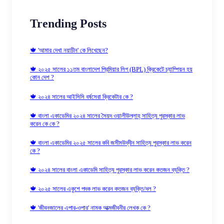
Trending Posts
🍁 'আমার দেখা নয়াচীন' কে লিখেছেন?
🍁 ২০২৫ সালের ১১তম বাংলাদেশ প্রিমিয়ার লিগ (BPL) ক্রিকেটে চ্যাম্পিয়ন হয়
কোন দেশ ?
🍁 ২০২৪ সালের আইসিসি বর্ষসেরা ক্রিকেটার কে ?
🍁 বাংলা একাডেমির ২০২৪ সালের সৈয়দ ওয়ালীউল্লাহ্‌ সাহিত্য পুরস্কার লাভ
করেন কে কে ?
🍁 বাংলা একাডেমির ২০২৫ সালের কবি জসীমউদ্‌দীন সাহিত্য পুরস্কার লাভ করেন
কে ?
🍁 ২০২৪ সালের বাংলা একাডেমি সাহিত্য পুরস্কার লাভ করেন কতজন ব্যক্তি ?
🍁 ২০২৫ সালের একুশে পদক লাভ করেন কতজন ব্যক্তি/দল ?
🍁 'জীবনজালের এপার-ওপার' নামক আত্মজীবনীর লেখক কে ?