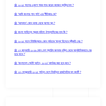
🌼 ২০২৫ সালের একুশে পদক লাভ করেন কতজন ব্যক্তি/দল ?
🌼 'আমি বাংলায় গান গাই'-এর গীতিকার কে?
🌼 'আসমান' কোন ভাষা থেকে আগত শব্দ ?
🌼 বাংলা সাহিত্যে প্রথম মহিলা ঔপন্যাসিকের নাম কি ?
🌼 ২০২৫ সালে নিউজিল্যান্ড কোন পর্বতকে 'মানুষ' হিসেবে স্বীকৃতি দেয় ?
🌼 ২৭ জানুয়ারি ২০২৬ কোন দেশ প্যারিস জলবায়ু চুক্তি থেকে আনুষ্ঠানিকভাবে বের
হয়ে যাবে ?
🌼 'বাংলাদেশ পেটেন্ট আইন, ২০২৩' কার্যকর করা হবে কবে ?
🌼 ২৩ ফেব্রুয়ারি ২০২৫ পর্যন্ত দেশে নিবন্ধিত রাজনৈতিক দল কতটি ?