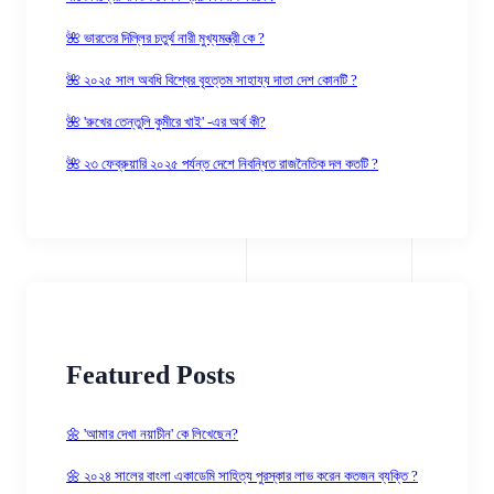
🌺 ভারতের দিল্লির চতুর্থ নারী মুখ্যমন্ত্রী কে ?
🌺 ২০২৫ সাল অবধি বিশ্বের বৃহত্তম সাহায্য দাতা দেশ কোনটি ?
🌺 'রুখের তেন্তুলি কুমীরে খাই' -এর অর্থ কী?
🌺 ২৩ ফেব্রুয়ারি ২০২৫ পর্যন্ত দেশে নিবন্ধিত রাজনৈতিক দল কতটি ?
Featured Posts
🌼 'আমার দেখা নয়াচীন' কে লিখেছেন?
🌼 ২০২৪ সালের বাংলা একাডেমি সাহিত্য পুরস্কার লাভ করেন কতজন ব্যক্তি ?