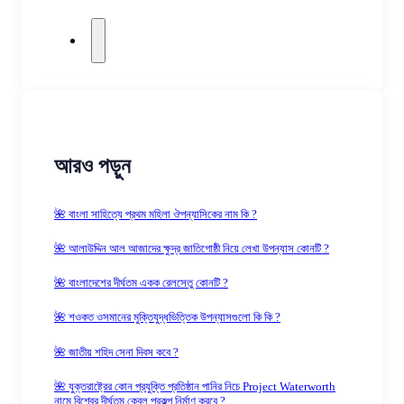
আরও পড়ুন
🌺 বাংলা সাহিত্যে প্রথম মহিলা ঔপন্যাসিকের নাম কি ?
🌺 আলাউদ্দিন আল আজাদের ক্ষুদ্র জাতিগোষ্ঠী নিয়ে লেখা উপন্যাস কোনটি ?
🌺 বাংলাদেশের দীর্ঘতম একক রেলসেতু কোনটি ?
🌺 শওকত ওসমানের মুক্তিযুদ্ধভিত্তিক উপন্যাসগুলো কি কি ?
🌺 জাতীয় শহিদ সেনা দিবস কবে ?
🌺 যুক্তরাষ্ট্রের কোন প্রযুক্তি প্রতিষ্ঠান পানির নিচে Project Waterworth
নামে বিশ্বের দীর্ঘতম কেবল প্রকল্প নির্মাণ করবে ?