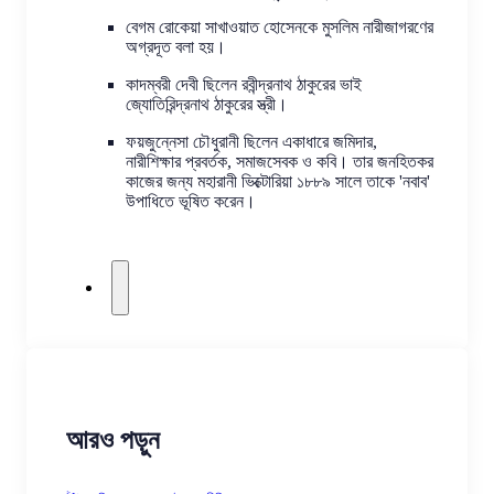
বেগম রোকেয়া সাখাওয়াত হোসেনকে মুসলিম নারীজাগরণের 
অগ্রদূত বলা হয়।
কাদম্বরী দেবী ছিলেন রবীন্দ্রনাথ ঠাকুরের ভাই 
জ্যোতিরিন্দ্রনাথ ঠাকুরের স্ত্রী।
ফয়জুন্নেসা চৌধুরানী ছিলেন একাধারে জমিদার, 
নারীশিক্ষার প্রবর্তক, সমাজসেবক ও কবি। তার জনহিতকর 
কাজের জন্য মহারানী ভিক্টোরিয়া ১৮৮৯ সালে তাকে 'নবাব' 
উপাধিতে ভূষিত করেন।
আরও পড়ুন