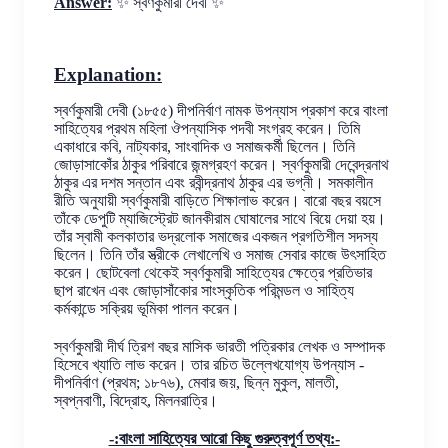
Answer:
✨ স্বর্ণকুমারী দেবী ✨
Explanation:
স্বর্ণকুমারী দেবী (১৮৫৫) দীপনির্বাণ নামক উপন্যাস প্রকাশ করে বাংলা 
সাহিত্যের প্রথম মহিলা ঔপন্যাসিক পদবী সংগ্রহ করেন। তিমি 
একাধারে কবি, নাট্যকার, সাংবাদিক ও সমাজকর্মী ছিলেন। তিনি 
জোড়াসাকোঁর ঠাকুর পরিবারে জন্মগ্রহণ করেন। স্বর্ণকুমারী দেবেন্দ্রনাথ 
ঠাকুর এর দশম সন্তান এবং রবীন্দ্রনাথ ঠাকুর এর ভগ্নী। সমকালীন 
রীতি অনুযায়ী স্বর্ণকুমারী বাড়িতে শিক্ষালাভ করেন। বারো বছর বয়সে 
তাঁকে ডেপুটি ম্যাজিস্ট্রেট জানকীরাম ঘোষালের সাথে বিয়ে দেয়া হয়। 
তাঁর স্বামী কলকাতার ভদ্রলোক সমাজের একজন প্রগতিশীল সদস্য 
ছিলেন। তিনি তাঁর স্ত্রীকে লেখালেখি ও সমাজ সেবার কাজে উৎসাহিত 
করেন। ছোটবেলা থেকেই স্বর্ণকুমারী সাহিত্যের ক্ষেত্রে প্রতিভার 
ছাপ রাখেন এবং জোড়াসাঁকোর সাংস্কৃতিক পরিমন্ডল ও সাহিত্য 
কর্মকান্ডে সক্রিয় ভূমিকা পালন করেন।
স্বর্ণকুমারী দীর্ঘ ত্রিশ বছর মাসিক ভারতী পত্রিকার লেখক ও সম্পাদক 
হিসেবে খ্যাতি লাভ করেন। তার রচিত উল্লেখযোগ্য উপন্যাস - 
দীপনির্বাণ (প্রথম; ১৮৭৬), মেবার জয়, ছিন্ন মুকুল, মালতী, 
স্বপ্নবাণী, বিদ্রোহ, মিলনরাত্রি।
-:বাংলা সাহিত্যের আরো কিছু গুরুত্বপূর্ণ তথ্য:-