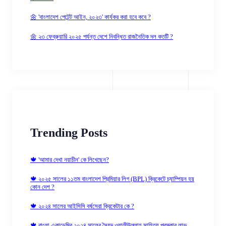
🌼 'বাংলাদেশ পেটেন্ট আইন, ২০২৩' কার্যকর করা হবে কবে ?
🌼 ২৩ ফেব্রুয়ারি ২০২৫ পর্যন্ত দেশে নিবন্ধিত রাজনৈতিক দল কতটি ?
Trending Posts
🍁 'আমার দেখা নয়াচীন' কে লিখেছেন?
🍁 ২০২৫ সালের ১১তম বাংলাদেশ প্রিমিয়ার লিগ (BPL) ক্রিকেটে চ্যাম্পিয়ন হয়
কোন দেশ ?
🍁 ২০২৪ সালের আইসিসি বর্ষসেরা ক্রিকেটার কে ?
🍁 বাংলা একাডেমির ২০২৪ সালের সৈয়দ ওয়ালীউল্লাহ্‌ সাহিত্য পুরস্কার লাভ