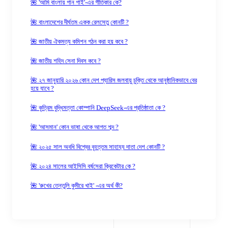
🌺 'আমি বাংলায় গান গাই'-এর গীতিকার কে?
🌺 বাংলাদেশের দীর্ঘতম একক রেলসেতু কোনটি ?
🌺 জাতীয় ঐকমত্য কমিশন গঠন করা হয় কবে ?
🌺 জাতীয় শহিদ সেনা দিবস কবে ?
🌺 ২৭ জানুয়ারি ২০২৬ কোন দেশ প্যারিস জলবায়ু চুক্তি থেকে আনুষ্ঠানিকভাবে বের
হয়ে যাবে ?
🌺 কৃত্রিম বুদ্ধিমত্তা কোম্পানি DeepSeek-এর প্রতিষ্ঠাতা কে ?
🌺 'আসমান' কোন ভাষা থেকে আগত শব্দ ?
🌺 ২০২৫ সাল অবধি বিশ্বের বৃহত্তম সাহায্য দাতা দেশ কোনটি ?
🌺 ২০২৪ সালের আইসিসি বর্ষসেরা ক্রিকেটার কে ?
🌺 'রুখের তেন্তুলি কুমীরে খাই' -এর অর্থ কী?