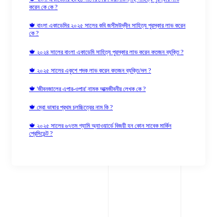
করেন কে কে ?
🍁 বাংলা একাডেমির ২০২৫ সালের কবি জসীমউদ্‌দীন সাহিত্য পুরস্কার লাভ করেন
কে ?
🍁 ২০২৪ সালের বাংলা একাডেমি সাহিত্য পুরস্কার লাভ করেন কতজন ব্যক্তি ?
🍁 ২০২৫ সালের একুশে পদক লাভ করেন কতজন ব্যক্তি/দল ?
🍁 'জীবনজালের এপার-ওপার' নামক আত্মজীবনীর লেখক কে ?
🍁 ম্রো ভাষার প্রথম চলচ্চিত্রের নাম কি ?
🍁 ২০২৫ সালের ৬৭তম গ্যামি অ্যাওয়ার্ডে বিজয়ী হন কোন সাবেক মার্কিন
প্রেসিডেন্ট ?