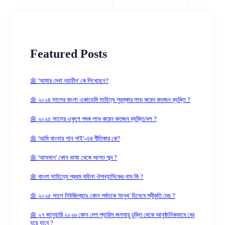
Featured Posts
🌼 'আমার দেখা নয়াচীন' কে লিখেছেন?
🌼 ২০২৪ সালের বাংলা একাডেমি সাহিত্য পুরস্কার লাভ করেন কতজন ব্যক্তি ?
🌼 ২০২৫ সালের একুশে পদক লাভ করেন কতজন ব্যক্তি/দল ?
🌼 'আমি বাংলায় গান গাই'-এর গীতিকার কে?
🌼 'আসমান' কোন ভাষা থেকে আগত শব্দ ?
🌼 বাংলা সাহিত্যে প্রথম মহিলা ঔপন্যাসিকের নাম কি ?
🌼 ২০২৫ সালে নিউজিল্যান্ড কোন পর্বতকে 'মানুষ' হিসেবে স্বীকৃতি দেয় ?
🌼 ২৭ জানুয়ারি ২০২৬ কোন দেশ প্যারিস জলবায়ু চুক্তি থেকে আনুষ্ঠানিকভাবে বের
হয়ে যাবে ?