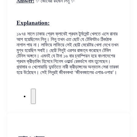
Answer:
✨ জোবেরা রহমান লিনু ✨
Explanation:
১৯৭৪ সালে ঢাকায় প্রেস ক্লাবেই প্রথম টুর্নামেন্ট খেলতে এসে রানার 
আপ হয়েছিলেন লিনু। লিনু তখন এত ছোট যে টেবিলটাও ঠিকঠাক 
নাগাল পায় না। লাফিয়ে লাফিয়ে সেই ছোট্ট মেয়েটার খেলা দেখে তখন 
মুগ্ধ হয়েছিল সবাই। ছোট্ট লিনুই এরপর রাজত্ব করেছেন টেবিল 
টেনিস অঙ্গনে। এমনই যে টানা ১৬ বার চ্যাম্পিয়ন হয়ে বাংলাদেশের 
প্রথম ক্রীড়াবিদ হিসেবে গিনেস ওয়ার্ল্ড রেকর্ডসে নাম তুলেছেন। 
গ্ল্যামার ও খেলোয়াড়ি দ্যুতিতে নারী ক্রীড়াঙ্গনের অন্যতম সেরা তারকা 
হয়ে উঠেছেন। সেই লিনুরই জীবনকথা ‘জীবনজালের এপার-ওপার’।