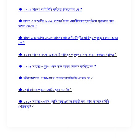
🍁 ২০২৪ সালের আইসিসি বর্ষসেরা ক্রিকেটার কে ?
🍁 বাংলা একাডেমির ২০২৪ সালের সৈয়দ ওয়ালীউল্লাহ্‌ সাহিত্য পুরস্কার লাভ
করেন কে কে ?
🍁 বাংলা একাডেমির ২০২৫ সালের কবি জসীমউদ্‌দীন সাহিত্য পুরস্কার লাভ করেন
কে ?
🍁 ২০২৪ সালের বাংলা একাডেমি সাহিত্য পুরস্কার লাভ করেন কতজন ব্যক্তি ?
🍁 ২০২৫ সালের একুশে পদক লাভ করেন কতজন ব্যক্তি/দল ?
🍁 'জীবনজালের এপার-ওপার' নামক আত্মজীবনীর লেখক কে ?
🍁 ম্রো ভাষার প্রথম চলচ্চিত্রের নাম কি ?
🍁 ২০২৫ সালের ৬৭তম গ্যামি অ্যাওয়ার্ডে বিজয়ী হন কোন সাবেক মার্কিন
প্রেসিডেন্ট ?