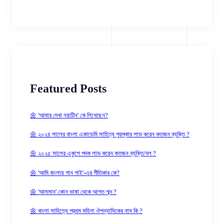
Featured Posts
🌼 'আমার দেখা নয়াচীন' কে লিখেছেন?
🌼 ২০২৪ সালের বাংলা একাডেমি সাহিত্য পুরস্কার লাভ করেন কতজন ব্যক্তি ?
🌼 ২০২৫ সালের একুশে পদক লাভ করেন কতজন ব্যক্তি/দল ?
🌼 'আমি বাংলায় গান গাই'-এর গীতিকার কে?
🌼 'আসমান' কোন ভাষা থেকে আগত শব্দ ?
🌼 বাংলা সাহিত্যে প্রথম মহিলা ঔপন্যাসিকের নাম কি ?