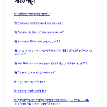
আরও পড়ুন
🌺 'চর্যাপদে'র প্রাপ্তিস্থান কোথায় ?
🌺 'আমার দেখা রাজনীতির পঞ্চাশ বছর' কার লেখা ?
🌺 'মুখ ঢেকে যায় বিজ্ঞাপনে' কাব্যগ্রন্থের কবি কে ?
🌺 বাংলাদেশের দীর্ঘতম একক রেলসেতু কোনটি ?
🌺 ২০২৫ সালের ১১তম বাংলাদেশ প্রিমিয়ার লিগ (BPL) ক্রিকেটে চ্যাম্পিয়ন হয়
কোন দেশ ?
🌺 আলাউদ্দিন আল আজাদের ক্ষুদ্র জাতিগোষ্ঠী নিয়ে লেখা উপন্যাস কোনটি ?
🌺 'আসমান' কোন ভাষা থেকে আগত শব্দ ?
🌺 যমুনা রেলসেতুর দৈর্ঘ্য কত ?
🌺 হরপ্রসাদ শাস্ত্রীর উপাধি কী ?
🌺 যুক্তরাষ্ট্রের কোন প্রযুক্তি প্রতিষ্ঠান পানির নিচে Project Waterworth
নামে বিশ্বের দীর্ঘতম কেবল প্রকল্প নির্মাণ করবে ?