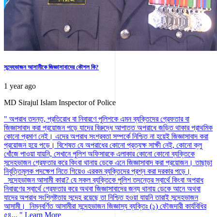
সন্দেহভাজন আসামীকে জিজ্ঞাসাবাদের কৌশল কি?
1 year ago
MD Sirajul Islam
Inspector of Police
" অপরাধ তদন্ত, প্রতিরোধ বা নিবারণে পুলিশকে এমন ব্যক্তিদের গ্রেফতার বা
জিজ্ঞাসাবাদ করা প্রয়োজন পড়ে যাদের বিরুদ্ধে আপাতত অপরাধে জড়িত থাকার প্রাথমিক
কোনো প্রমাণ নেই। এদের অপরাধ সংশ্রবতা সম্পর্কে নিশ্চিত না হয়েই জিজ্ঞাসাবাদ করা
প্রয়োজন হয়ে পড়ে। বিশেষত যে অপরাধের কোনো প্রত্যক্ষ সাক্ষী নেই, কোনো ক্লু
খোঁজে পাওয়া যায়নি, সেখানে পুলিশ অফিসারকে এলাকার কোনো কোনো ব্যক্তিকে
সন্দেহভাজন গ্রেফতার করে কিংবা থানায় ডেকে এনে জিজ্ঞাসাবাদ করা প্রয়োজন। তাছাড়া
নিবৃত্তিমূলক পদক্ষেপ নিতে গিয়েও এরকম ব্যক্তিদের প্রশ্ন করা দরকার পড়ে।
সন্দেহভাজন আসামী কারা? যে সকল ব্যক্তিকে পুলিশ তদন্তের স্বার্থে কিংবা অপরাধ
নিবারণের স্বার্থে গ্রেফতার করে অথবা জিজ্ঞাসাবাদের জন্য থানায় ডেকে আনে অথবা
যাদের অপরাধ সংশ্লিষ্টতায় সন্দেহ রয়েছে তা নিশ্চিত হওয়া যায়নি তারাই সন্দেহভাজন
আসামী। নিম্নবর্ণিত আসামীরা সন্দেহভাজন জিজ্ঞাস্য ব্যক্তিঃ (১) ফৌজদারী কার্যবিধির
৫৪... "
Learn More