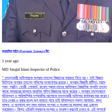
ফরেনসিক সাইন্স (Forensic Science) কি?
1 year ago
MD Sirajul Islam
Inspector of Police
" তদন্তকারী অফিসারকে অপরাধ তদন্তে বিজ্ঞানের সহায়তা নিতে হয়। তাই বিজ্ঞান
ভিত্তিক অপরাধ তদন্তে পুলিশের গবেষণাগার রয়েছে। অপরাধ বিজ্ঞানী বার্টিলন, হ্যান্স
গ্রস, গ্যাল্টন, হেনরী, লোকার্ড, ককেল প্রমুখ তাদের আবিস্কৃত বৈজ্ঞানিক পদ্ধতি তদন্ত
কাজে ব্যবহারের মাধ্যমে আধুনিক পুলিশ বিজ্ঞানের সূচনা করেছে। অপরাধ তদন্তকালে
ঘটনাস্থল ও পারিপার্শ্বিক দৃশ্যাবলির আলোকে তদন্তকারী অফিসার কার্যক্রম শুরু করেন।
তবে দেখার ও বুঝার মধ্যে ভূল থাকতে পারে তাই ঘটনাস্থলে প্রপ্ত আলামত, বস্তু
সাক্ষ্য ও অন্যান্য ক্লু সমূহ যথাযথ সংগ্রহ ও সংরক্ষণের ব্যবস্থা করা একান্ত
প্রয়োজন। কিন্তু এইগুলি শুধুমাত্র সংগ্রহ ও সংরক্ষণ করলেই চলবে না, এই সম্পর্কে