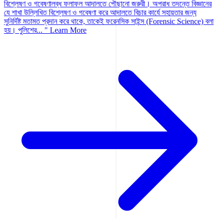
বিশ্লেষণ ও গবেষণালব্ধ ফলাফল আদালতে পৌছানো জরুরী। অপরাধ তদন্তে বিজ্ঞানের
যে শাখা উল্লিখিত বিশ্লেষণ ও গবেষণা করে আদালতে বিচার কার্যে সহায়তার জন্য
সুনির্দিষ্ট মতামত প্রদান করে থাকে, তাকেই ফরেনসিক সাইন্স (Forensic Science) বলা
হয়। পুলিশের... "
Learn More