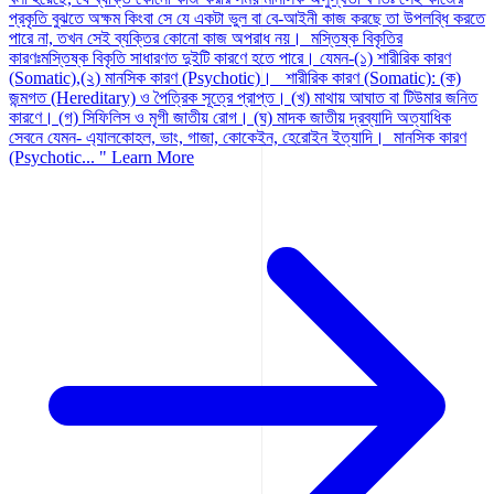
প্রকৃতি বুঝতে অক্ষম কিংবা সে যে একটা ভুল বা বে-আইনী কাজ করছে তা উপলব্ধি করতে
পারে না, তখন সেই ব্যক্তির কোনো কাজ অপরাধ নয়। মস্তিষ্ক বিকৃতির
কারণঃমস্তিষ্ক বিকৃতি সাধারণত দুইটি কারণে হতে পারে। যেমন-(১) শারীরিক কারণ
(Somatic),(২) মানসিক কারণ (Psychotic)। শারীরিক কারণ (Somatic): (ক)
জন্মগত (Hereditary) ও পৈত্রিক সূত্রে প্রাপ্ত। (খ) মাথায় আঘাত বা টিউমার জনিত
কারণে। (গ) সিফিলিস ও মৃগী জাতীয় রোগ। (ঘ) মাদক জাতীয় দ্রব্যাদি অত্যাধিক
সেবনে যেমন- এ্যালকোহল, ভাং, গাজা, কোকেইন, হেরোইন ইত্যাদি। মানসিক কারণ
(Psychotic... "
Learn More