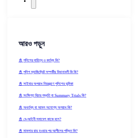
আরও পড়ুন
📓 পুলিশের দায়িত্ব ও কর্তব্য কি?
📓 পুলিশ ম্যাজিষ্ট্রেট সম্পর্কীয় বিধানাবলী কি কি?
📓 সাইবার অপরাধ নিয়ন্ত্রণে পুলিশের ভুমিকা
📓 সংক্ষিপ্ত বিচার পদ্ধতি বা Summary Trials কি?
📓 অধর্তব্য বা আমল অযোগ্য অপরাধ কি?
📓 বে-আইনী সমাবেশ কাকে বলে?
📓 মামলার রায় হওয়ার পর আপীলের পদ্ধিত কি?