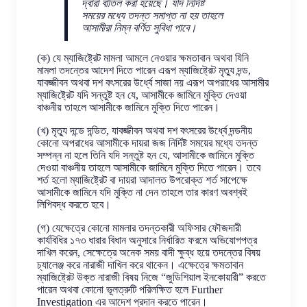
দ্বারা বাতিল করা হয়েছে। যদি নির্দিষ্ট
সময়ের মধ্যে তদন্ত সমাপ্ত না হয় তাহলে
আসামীরা নিম্ন বর্ণিত সুবিধা পাবে।
(ক) যে ম্যাজিষ্ট্রেট মামলা আমলে নেওয়ার ক্ষমতাবান অথবা যিনি
মামলা তদন্তের আদেশ দিতে পারেন এরূপ ম্যাজিষ্ট্রেট মৃত্যু দন্ড,
যাবজ্জীবন অথবা দশ বৎসরের উর্ধ্বে সাজা নয় এরূপ অপরাধের আসামীর
ম্যাজিষ্ট্রেট যদি সন্তুষ্ট হন যে, আসামীকে জামিনে মুক্তি দেওয়া
বাঞ্চনীয় তাহলে আসামীকে জামিনে মুক্তি দিতে পারেন।
(খ) মৃত্যু দন্ডে দন্ডিত, যাবজ্জীবন অথবা দশ বৎসরের উর্ধ্বে দন্ডনীয়
কোনো অপরাধের আসামীকে দায়রা জজ নির্দিষ্ট সময়ের মধ্যে তদন্ত
সম্পন্ন না হলে তিনি যদি সন্তুষ্ট হন যে, আসামীকে জামিনে মুক্তি
দেওয়া বাঞ্চনীয় তাহলে আসামীকে জামিনে মুক্তি দিতে পারেন। তবে
শর্ত হলো ম্যাজিষ্ট্রেট বা দায়রা আদালত উপরোক্ত শর্ত সাপেক্ষে
আসামীকে জামিনে যদি মুক্তি না দেন তাহলে তার কারণ অবশ্বই
লিপিবদ্ধ করতে হবে।
(গ) যেক্ষেত্রে কোনো মামলার তদন্তকারী অফিসার ফৌজদারী
কার্যবিধির ১৭৩ ধারার বিধান অনুসারে নির্ধারিত ফরমে অভিযোগপত্র
দাখিল করেন, সেক্ষেত্রে অনেক সময় বাদী ক্ষুব্ধ হয়ে তদন্তের বিষয়
চ্যালেঞ্জ করে নারাজী দাখিল করে থাকেন। এক্ষেত্রে ক্ষমতাবান
ম্যাজিষ্ট্রেট উক্ত নারাজী বিষয় নিজে “জুডিশিয়াল ইনকোয়ারী” করতে
পারেন অথবা কোনো ভূলত্রুটি পরিলক্ষিত হলে Further
Investigation এর আদেশ প্রদান করতে পারেন।