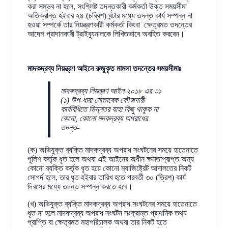
করা সম্ভব না হলে, সংশ্লিষ্ট তদন্তকারী কর্মকর্তা উক্ত সময়সীমা
অতিক্রান্ত হইবার ২৪ (চব্বিশ) ঘন্টার মধ্যে তদন্ত কার্য সম্পন্ন না
হওয়া সম্পর্কে তার নিয়ন্ত্রণকারী কর্মকর্তা কিংবা ক্ষেত্রমত তদন্তের
আদেশ প্রাদানকারী ট্রাইব্যুনালকে লিখিতভাবে অবহিত করবেন।
মাদকদ্রব্য নিয়ন্ত্রণ আইনে রুজুকৃত মামলা তদন্তের সময়সীমাঃ
মাদকদ্রব্য নিয়ন্ত্রণ আইন ২০১৮ এর ৩১
(১) উপ-ধারা মোতাবেক ফৌজদারী
কার্যবিধিতে ভিন্নতর যাহা কিছু থাকুক না
কেনো, কোনো মদকদ্রব্য অপরাধের
তদন্ত-
(ক) অভিযুক্ত ব্যক্তি মাদকদ্রব্য অপরাধ সংঘটনের সময়ে হাতেনাতে
পুলিশ কর্তৃক ধৃত হলে অথবা এই আইনের অধীন ক্ষমতাপ্রাপ্ত অন্য
কোনো ব্যক্তি কর্তৃক ধৃত হয়ে কোনো ম্যাজিষ্ট্রেট আদালতের নিকট
সোপর্দ হলে, তার ধৃত হইবার তারিখ হতে পরবর্তী ৩০ (ত্রিশ) কার্য
দিবসের মধ্যে তদন্ত সম্পন্ন করতে হবে।
(খ) অভিযুক্ত ব্যক্তি মাদকদ্রব্য অপরাধ সংঘটনের সময়ে হাতেনাতে
ধৃত না হলে মাদকদ্রব্য অপরাধ সংঘটন সংক্রান্ত প্রাথমিক তথ্য
প্রাপ্তি বা ক্ষেত্রমত মহাপরিচালক অথবা তার নিকট হতে