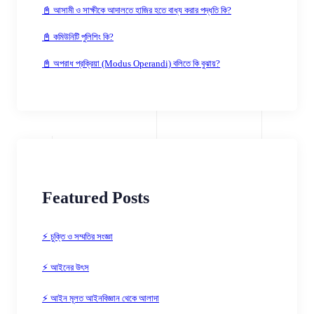
📓 আসামী ও সাক্ষীকে আদালতে হাজির হতে বাধ্য করার পদ্ধতি কি?
📓 কমিউনিটি পুলিশিং কি?
📓 অপরাধ প্রক্রিয়া (Modus Operandi) বলিতে কি বুঝায়?
Featured Posts
⚡ চুক্তি ও সম্মতির সংজ্ঞা
⚡ আইনের উৎস
⚡ আইন মূলত আইনবিজ্ঞান থেকে আলাদা