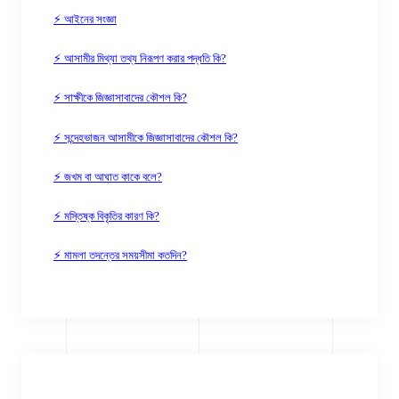
⚡ আইনের সংজ্ঞা
⚡ আসামীর মিথ্যা তথ্য নিরূপণ করার পদ্ধতি কি?
⚡ সাক্ষীকে জিজ্ঞাসাবাদের কৌশল কি?
⚡ সন্দেহভাজন আসামীকে জিজ্ঞাসাবাদের কৌশল কি?
⚡ জখম বা আঘাত কাকে বলে?
⚡ মস্তিষ্ক বিকৃতির কারণ কি?
⚡ মামলা তদন্তের সময়সীমা কতদিন?