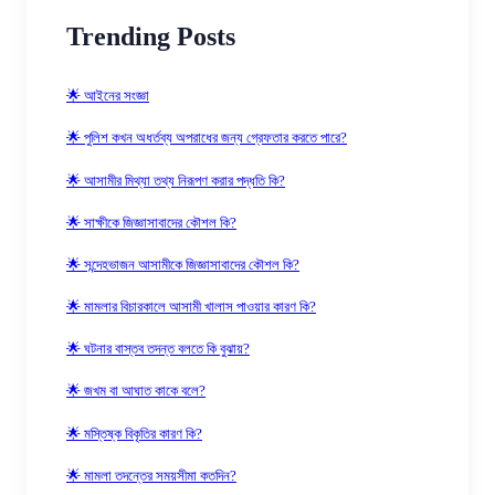
Trending Posts
🌟 আইনের সংজ্ঞা
🌟 পুলিশ কখন অধর্তব্য অপরাধের জন্য গ্রেফতার করতে পারে?
🌟 আসামীর মিথ্যা তথ্য নিরূপণ করার পদ্ধতি কি?
🌟 সাক্ষীকে জিজ্ঞাসাবাদের কৌশল কি?
🌟 সন্দেহভাজন আসামীকে জিজ্ঞাসাবাদের কৌশল কি?
🌟 মামলার বিচারকালে আসামী খালাস পাওয়ার কারণ কি?
🌟 ঘটনার বাস্তব তদন্ত বলতে কি বুঝায়?
🌟 জখম বা আঘাত কাকে বলে?
🌟 মস্তিষ্ক বিকৃতির কারণ কি?
🌟 মামলা তদন্তের সময়সীমা কতদিন?