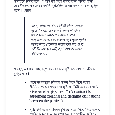
সম্মতিকে চুক্তি বলে।" তাই বলা চলে সম্মতি ছাড়া চুক্তি হয়না।
তবে উভয়পক্ষের মধ্যে সম্মতি প্রতিষ্ঠিত হলেও সকল সময় তা চুক্তি
হয়না। যেমন-
সজল, কাজলের বাসায় নির্দিষ্ট দিনে দাওয়াত
গ্রহণে সম্মত হলেও যদি সজল না আসে
অথবা সজল আসার পর কাজল তাকে
আপ্যায়ন না করে তবে এক্ষেত্রে প্রতিশ্রুতি
ভঙ্গের জন্য মোকদ্দমা দায়ের করা যায় না বা
এটি উভয়পক্ষের আইনানুগ বাধ্যবাধকতার
সৃষ্টি করে না।
সেহেতু বলা যায়, আইনানুগ বাধ্যবাধকতা সৃষ্টি করে এমন সম্মতিকে
চুক্তি বলে।
প্রফেসর স্যামন্ড চুক্তির সংজ্ঞা দিতে গিয়ে বলেন,
"বিভিন্ন পক্ষের মধ্যে দায় সৃষ্টি ও নির্দিষ্ট করে যে সম্মতি
সাধিত হয় তাকে চুক্তি বলে।" (A contract is an
agreement creating and defining obligations
between the parties.)
স্যার উইলিয়াম এ্যানসন চুক্তির সংজ্ঞা দিতে গিয়ে বলেন,
"আইনের দ্বারা বলবৎযোগ্য দুই বা ততোধিক ব্যক্তির