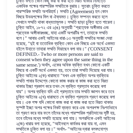
চুক্তি বলতে কোন কিছু করা বা করা হতে বিরত থাকার নিমিত্তে
একাধিক পক্ষের পারস্পরিক সম্মতিকে বুঝায়। সুতরাং চুক্তি করতে
পারস্পরিক সম্মতি অপরিহার্য। সম্মতি (Agreement) হল কোন
বিষয়ে উভয়পক্ষের মিল বা ঐক্যমত। চুক্তি সম্পন্ন করতে হলে
সেখানে সম্মতি থাকা বাধ্যতামূলক। সম্মতি ছাড়া চুক্তি হতে পারেনা।
চুক্তি আইন, ১৮৭২ এর ২(ঙ) অনুযায়ী "প্রত্যেক অঙ্গীকার এবং
প্রত্যেক অঙ্গীকারগুচ্ছ, যাহা একটি অপরটির পণ, তাহাকে সম্মতি
বলে।" আবার একই আইনের ধারা-১৩ অনুযায়ী সম্মতির সংজ্ঞা দেয়া
হয়েছে, "দুই বা ততোধিক ব্যক্তি কোন এক বিষয়ে এক অর্থে একমত
হইলে উহাতে তাহারা সম্মতি দিয়াছেন বলা যায়।" ('CONSENT
DEFINED.- Twho or more persons are said to
consent when they agree upon the same thing in the
same sense.') অর্থাৎ, একের অধিক ব্যক্তি যখন কোনো একটি
বিষয়ে বা একটি অর্থে একমত হয়, তবে তারা সম্মতি দিয়েছে ধরা যায়।
চুক্তি আইনের ২(ক) ধারামতে "যখন এক ব্যক্তি অপর ব্যক্তির
সম্মতি পাবার উদ্দেশ্যে কোনো কাজ করার বা কাজ করা হতে বিরত
থাকার ইচ্ছা প্রকাশ করে তখন সে ব্যক্তি প্রস্তাব করেছে বলা
যায়"। অপর ব্যক্তি যদি এই প্রস্তাবে তার সম্মতি জ্ঞাপন করে তবে
চুক্তি আইনের ২(খ) ধারামতে সে ব্যক্তি প্রস্তাব গ্রহণ করেছে বলা
যায়। এক পক্ষ যদি কোনো কাজ করা বা কাজ করা হতে বিরত থাকার
সুস্পষ্ট ইচ্ছা অপর পক্ষের নিকট ব্যক্ত করে এবং অপরপক্ষ নিঃশর্তভাবে
তা গ্রহণ করে যার ফলে তাঁদের মধ্যে পারস্পরিক প্রতিদানের সৃষ্টি হয়,
তবে তাঁদের মধ্যে সম্মতি হয়েছে বলা যায়। অপরদিকে একই আইনের
২(জ) ধারায় বলা হয়েছে, "আইনবলে কার্যকর করা যায় না, এমন
সম্মতিকে চুক্তি বলা হয়।" অর্থাৎ- "আইনের দ্বারা বলবৎযোগ্য