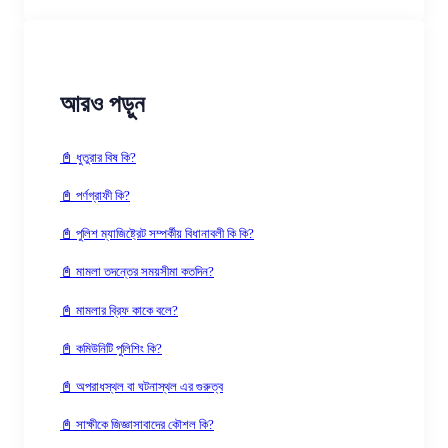
আরও পড়ুন
📓 ধুতুরার বিষ কি?
📓 পর্ণগ্রাফী কি?
📓 পুলিশ ম্যাজিষ্ট্রেট সম্পর্কীয় বিধানাবলী কি কি?
📓 মামলা তদন্তের সময়সীমা কতদিন?
📓 মামলার ব্রিফ কাকে বলে?
📓 কমিউনিটি পুলিশিং কি?
📓 অপরাধস্থল বা ঘটনাস্থল এর গুরুত্ব
📓 সাক্ষীকে জিজ্ঞাসাবাদের কৌশল কি?