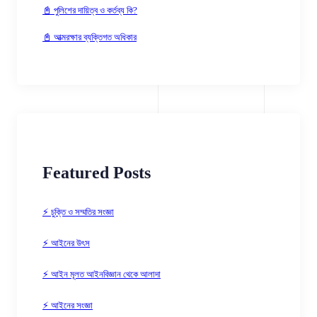
📓 পুলিশের দায়িত্ব ও কর্তব্য কি?
📓 আত্মরক্ষার ব্যক্তিগত অধিকার
Featured Posts
⚡ চুক্তি ও সম্মতির সংজ্ঞা
⚡ আইনের উৎস
⚡ আইন মূলত আইনবিজ্ঞান থেকে আলাদা
⚡ আইনের সংজ্ঞা