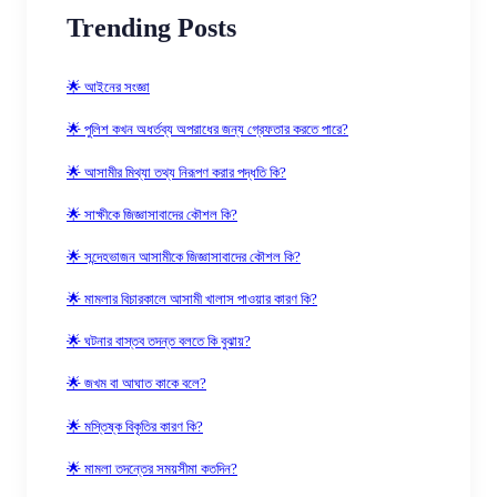
Trending Posts
🌟 আইনের সংজ্ঞা
🌟 পুলিশ কখন অধর্তব্য অপরাধের জন্য গ্রেফতার করতে পারে?
🌟 আসামীর মিথ্যা তথ্য নিরূপণ করার পদ্ধতি কি?
🌟 সাক্ষীকে জিজ্ঞাসাবাদের কৌশল কি?
🌟 সন্দেহভাজন আসামীকে জিজ্ঞাসাবাদের কৌশল কি?
🌟 মামলার বিচারকালে আসামী খালাস পাওয়ার কারণ কি?
🌟 ঘটনার বাস্তব তদন্ত বলতে কি বুঝায়?
🌟 জখম বা আঘাত কাকে বলে?
🌟 মস্তিষ্ক বিকৃতির কারণ কি?
🌟 মামলা তদন্তের সময়সীমা কতদিন?