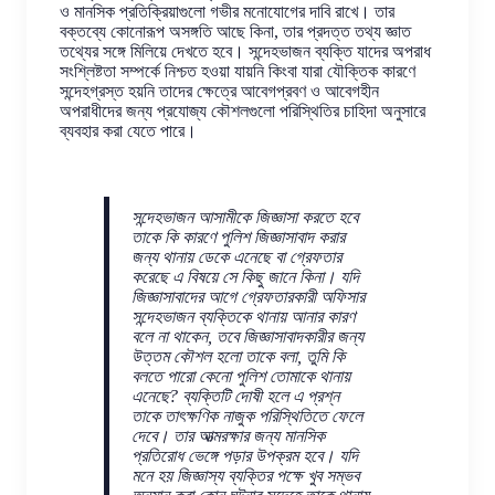
ও মানসিক প্রতিক্রিয়াগুলো গভীর মনোযোগের দাবি রাখে। তার
বক্তব্যে কোনোরূপ অসঙ্গতি আছে কিনা, তার প্রদত্ত তথ্য জ্ঞাত
তথ্যের সঙ্গে মিলিয়ে দেখতে হবে। সন্দেহভাজন ব্যক্তি যাদের অপরাধ
সংশ্লিষ্টতা সম্পর্কে নিশ্চত হওয়া যায়নি কিংবা যারা যৌক্তিক কারণে
সন্দেহগ্রস্ত হয়নি তাদের ক্ষেত্রে আবেগপ্রবণ ও আবেগহীন
অপরাধীদের জন্য প্রযোজ্য কৌশলগুলো পরিস্থিতির চাহিদা অনুসারে
ব্যবহার করা যেতে পারে।
সন্দেহভাজন আসামীকে জিজ্ঞাসা করতে হবে
তাকে কি কারণে পুলিশ জিজ্ঞাসাবাদ করার
জন্য থানায় ডেকে এনেছে বা গ্রেফতার
করেছে এ বিষয়ে সে কিছু জানে কিনা। যদি
জিজ্ঞাসাবাদের আগে গ্রেফতারকারী অফিসার
সন্দেহভাজন ব্যক্তিকে থানায় আনার কারণ
বলে না থাকেন, তবে জিজ্ঞাসাবাদকারীর জন্য
উত্তম কৌশল হলো তাকে বলা, তুমি কি
বলতে পারো কেনো পুলিশ তোমাকে থানায়
এনেছে? ব্যক্তিটি দোষী হলে এ প্রশ্ন
তাকে তাৎক্ষণিক নাজুক পরিস্থিতিতে ফেলে
দেবে। তার আত্মরক্ষার জন্য মানসিক
প্রতিরোধ ভেঙ্গে পড়ার উপক্রম হবে। যদি
মনে হয় জিজ্ঞাস্য ব্যক্তির পক্ষে খুব সম্ভব