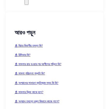
আরও পড়ুন
📓 বিচার বিভাগীয় তদন্ত কি?
📓 রিসিভার কি?
📓 মামলার রায় হওয়ার পর আপীলের পদ্ধিত কি?
📓 মামলা পরিচলনা পদ্ধতি কি?
📓 অপরাধের সাধারণ ব্যতিক্রম সমূহ কি কি?
📓 মামলার ব্রিফ কাকে বলে?
📓 অপরাধ তদন্তে রক্ত কিভাবে কাজে লাগে?