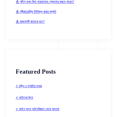
📓 পুলিশ কখন বিনা পরোয়ানায় গ্রেফতার করতে পারেন?
📓 স্বীকারোক্তি লিপিবদ্ধ করার পদ্ধতি
📓 রাজসাক্ষী কাহাকে বলে?
Featured Posts
⚡ চুক্তি ও সম্মতির সংজ্ঞা
⚡ আইনের উৎস
⚡ আইন মূলত আইনবিজ্ঞান থেকে আলাদা