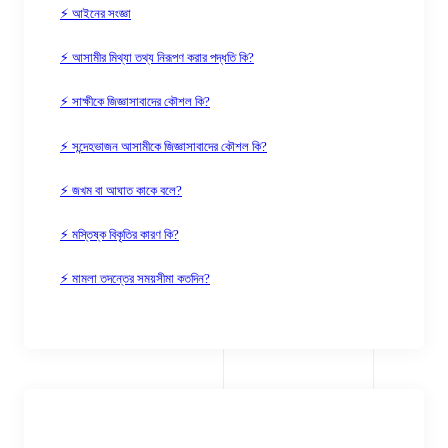
⚡ আইনের সংজ্ঞা
⚡ আসামীর মিথ্যা তথ্য নিরূপণ করার পদ্ধতি কি?
⚡ সাক্ষীকে জিজ্ঞাসাবাদের কৌশল কি?
⚡ সন্দেহভাজন আসামীকে জিজ্ঞাসাবাদের কৌশল কি?
⚡ জখম বা আঘাত কাকে বলে?
⚡ মস্তিষ্ক বিকৃতির কারণ কি?
⚡ মামলা তদন্তের সময়সীমা কতদিন?