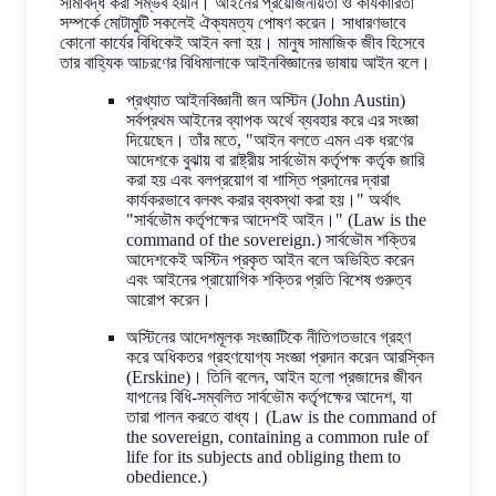
সীমাবদ্ধ করা সম্ভব হয়নি। আইনের প্রয়োজনীয়তা ও কার্যকারিতা
সম্পর্কে মোটামুটি সকলেই ঐক্যমত্য পোষণ করেন। সাধারণভাবে
কোনো কার্যের বিধিকেই আইন বলা হয়। মানুষ সামাজিক জীব হিসেবে
তার বাহ্যিক আচরণের বিধিমালাকে আইনবিজ্ঞানের ভাষায় আইন বলে।
প্রখ্যাত আইনবিজ্ঞানী জন অস্টিন (John Austin)
সর্বপ্রথম আইনের ব্যাপক অর্থে ব্যবহার করে এর সংজ্ঞা
দিয়েছেন। তাঁর মতে, "আইন বলতে এমন এক ধরণের
আদেশকে বুঝায় বা রাষ্ট্রীয় সার্বভৌম কর্তৃপক্ষ কর্তৃক জারি
করা হয় এবং বলপ্রয়োগ বা শাস্তি প্রদানের দ্বারা
কার্যকরভাবে বলবৎ করার ব্যবস্থা করা হয়।" অর্থাৎ
"সার্বভৌম কর্তৃপক্ষের আদেশই আইন।" (Law is the
command of the sovereign.) সার্বভৌম শক্তির
আদেশকেই অস্টিন প্রকৃত আইন বলে অভিহিত করেন
এবং আইনের প্রায়োগিক শক্তির প্রতি বিশেষ গুরুত্ব
আরোপ করেন।
অস্টিনের আদেশমূলক সংজ্ঞাটিকে নীতিগতভাবে গ্রহণ
করে অধিকতর গ্রহণযোগ্য সংজ্ঞা প্রদান করেন আরস্কিন
(Erskine)। তিনি বলেন, আইন হলো প্রজাদের জীবন
যাপনের বিধি-সম্বলিত সার্বভৌম কর্তৃপক্ষের আদেশ, যা
তারা পালন করতে বাধ্য। (Law is the command of
the sovereign, containing a common rule of
life for its subjects and obliging them to
obedience.)