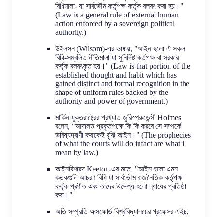
বিধিমালা- যা সার্বভৌম কর্তৃপক্ষ কর্তৃক বলবৎ করা হয়।"
(Law is a general rule of external human
action enforced by a sovereign political
authority.)
উইলসন (Wilsom)-এর ভাষায়, "আইন হলো ঐ সকল
বিধি-সম্বলিত নীতিমালা যা সুনির্দিষ্ট কর্তপক্ষ বা সরকার
কর্তৃক বলবৎকৃত হয়।" (Law is that portion of the
established thought and habit which has
gained distinct and formal recognition in the
shape of uniform rules backed by the
authority and power of government.)
মার্কিন যুক্তরাষ্ট্রের প্রখ্যাত জুরিস্প্রুডেন্সী Holmes
বলেন, "আদালত প্রকৃতপক্ষে কি কি করবে সে সম্পর্কে
ভবিষ্যদ্বাণী করাকেই বুঝি আইন।" (The prophecies
of what the courts will do infact are what i
mean by law.)
আইনবিশারদ Keeton-এর মতে, "আইন হলো এমন
কতকগুলি আচরণ বিধি যা সার্বভৌম রাজনৈতিক কর্তৃপক্ষ
কর্তৃক প্রণীত এবং তাদের উদ্দেশ্য হলো ন্যায়ের প্রতিষ্ঠা
করা।"
অতি সম্প্রতি অক্সফোর্ড বিশ্ববিদ্যালয়ের প্রফেসর এইচ,