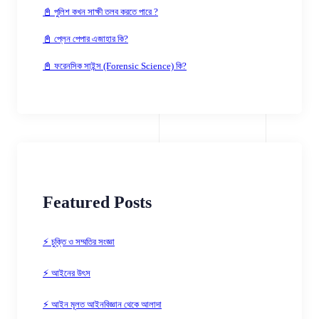
📓 পুলিশ কখন সাক্ষী তলব করতে পারে ?
📓 প্লেন পেপার এজাহার কি?
📓 ফরেনসিক সাইন্স (Forensic Science) কি?
Featured Posts
⚡ চুক্তি ও সম্মতির সংজ্ঞা
⚡ আইনের উৎস
⚡ আইন মূলত আইনবিজ্ঞান থেকে আলাদা