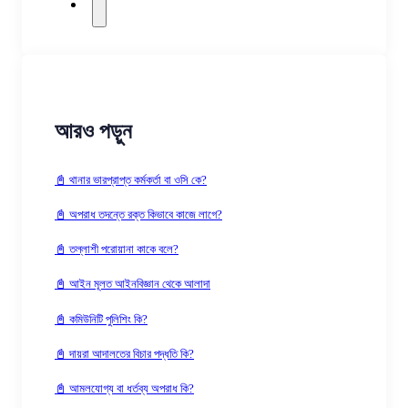
আরও পড়ুন
📓 থানার ভারপ্রাপ্ত কর্মকর্তা বা ওসি কে?
📓 অপরাধ তদন্তে রক্ত কিভাবে কাজে লাগে?
📓 তল্লাশী পরোয়ানা কাকে বলে?
📓 আইন মূলত আইনবিজ্ঞান থেকে আলাদা
📓 কমিউনিটি পুলিশিং কি?
📓 দায়রা আদালতের বিচার পদ্ধতি কি?
📓 আমলযোগ্য বা ধর্তব্য অপরাধ কি?