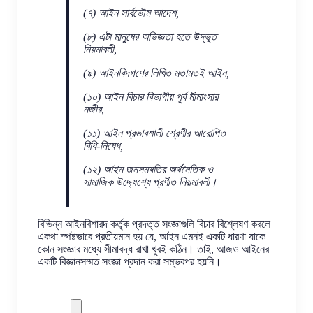
(৭) আইন সার্বভৌম আদেশ,
(৮) এটা মানুষের অভিজ্ঞতা হতে উদ্ভূত
নিয়মাবলী,
(৯) আইনবিদগণের লিখিত মতামতই আইন,
(১০) আইন বিচার বিভাগীয় পূর্ব মীমাংসার
নজীর,
(১১) আইন প্রভাবশালী শ্রেণীর আরোপিত
বিধি-নিষেধ,
(১২) আইন জনসমষতির অর্থনৈতিক ও
সামাজিক উদ্দ্যেশ্যে প্রণীত নিয়মাবলী।
বিভিন্ন আইনবিশারদ কর্তৃক প্রদত্ত সংজ্ঞাগুলি বিচার বিশ্লেষণ করলে
একথা স্পষ্টভাবে প্রতীয়মান হয় যে, আইন এমনই একটি ধারণা যাকে
কোন সংজ্ঞার মধ্যে সীমাবদ্ধ রাখা খুবই কঠিন। তাই, আজও আইনের
একটি বিজ্ঞানসম্মত সংজ্ঞা প্রদান করা সম্ভবপর হয়নি।