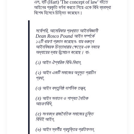
এল, হার্ট (Hart) 'The concept of law' বইতে
আইনের প্রকৃতি বর্ণনা করতে গিয়ে একে বিধি ব্যবস্থা
বিশেষ হিসেবে চিহ্নিত করেছেন।
সর্বোপরি, আমেরিকার প্রখ্যাত আইনবিজ্ঞানী
Dean Rosco Pound আইন সর্ম্পর্কে
১২টি ধারণা প্রদান করেছেন- যার গুরুত্ব
আইনবিষয়ক চিন্তাধারার ক্ষেত্রে এক নবতর
অধ্যায়ের দ্বার উন্মোচন করেছে। যা-
(১) আইন ঐশ্বরিক বিধি-বিধান,
(২) আইন একটি সমাজের অনুসৃত প্রাচীন
প্রথা,
(৩) আইন বস্তুনিষ্ঠ দার্শনিক তত্ত্ব,
(৪) আইন সনাতন ও শাশ্বত নৈতিক
আচরণবিধি,
(৫) সংঘবদ্ধ রাজনৈতিক সমাজের চুক্তি
বিধিই আইন,
(৬) আইন স্বর্গীয় প্রযুক্তির প্রতিফলন,