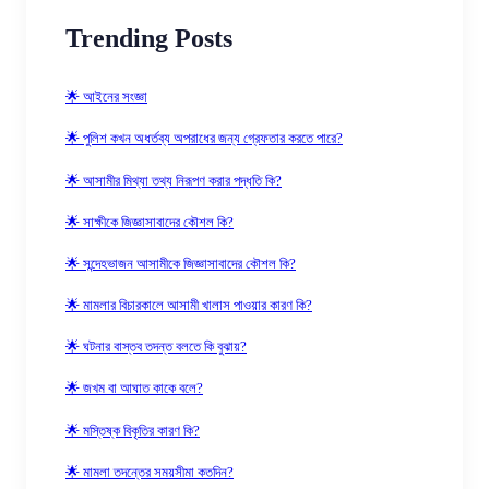
Trending Posts
🌟 আইনের সংজ্ঞা
🌟 পুলিশ কখন অধর্তব্য অপরাধের জন্য গ্রেফতার করতে পারে?
🌟 আসামীর মিথ্যা তথ্য নিরূপণ করার পদ্ধতি কি?
🌟 সাক্ষীকে জিজ্ঞাসাবাদের কৌশল কি?
🌟 সন্দেহভাজন আসামীকে জিজ্ঞাসাবাদের কৌশল কি?
🌟 মামলার বিচারকালে আসামী খালাস পাওয়ার কারণ কি?
🌟 ঘটনার বাস্তব তদন্ত বলতে কি বুঝায়?
🌟 জখম বা আঘাত কাকে বলে?
🌟 মস্তিষ্ক বিকৃতির কারণ কি?
🌟 মামলা তদন্তের সময়সীমা কতদিন?