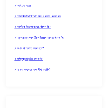
⚡ আইনের সংজ্ঞা
⚡ আসামীর মিথ্যা তথ্য নিরূপণ করার পদ্ধতি কি?
⚡ সাক্ষীকে জিজ্ঞাসাবাদের কৌশল কি?
⚡ সন্দেহভাজন আসামীকে জিজ্ঞাসাবাদের কৌশল কি?
⚡ জখম বা আঘাত কাকে বলে?
⚡ মস্তিষ্ক বিকৃতির কারণ কি?
⚡ মামলা তদন্তের সময়সীমা কতদিন?