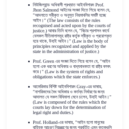
নিউজিল্যান্ড অধিবাসী প্রখ্যাত আইনবিশারদ Prof.
Jhon Salmond আইনের সংজ্ঞা দিতে গিয়ে বলেন যে,
"আদলাতে স্বীকৃত ও অনুসৃত নিয়মাবলির সমষ্টি হচ্ছে
আইন।" (The law consists of the rules
recognised and acted upon by the courts of
justice.) আবার তিনি বলেন যে, "বিচার প্রশাসন কার্যে
যেসকল নীতিমালাসমূহ রাষ্ট্র কর্তৃক স্বীকৃত ও প্রয়োগকৃত
হয়ে থাকে, উহাই আইন।" (Law is the body of
principles recognized and applied by the
state in the administration of justice.)
Prof. Green এর সংজ্ঞা দিতে গিয়ে বলেন যে, "আইন
হলো এক ধরণের অধিকার ও বাধ্যবাধকতা যা রাষ্ট্র বলবৎ
করে।" (Law is the system of rights and
obligations which the state enforces.)
আমেরিকার বিশিষ্ট আইনবিশারদ Gray-এর ভাষায়,
"নাগরিকদের বৈধ অধিকার ও কর্তব্য নির্ধারণের জন্য
আদালত যে সকল বিধিমালা মেনে চলেন, উহাই আইন।"
(Law is composed of the rules which the
courts lay down for the determination of
legal right and duties.)
Prof. Holland-এর ভাষায়, "আইন হলো মানুষের
বাহ্যিক আচরণ নিয়ন্ত্রণের জন্য প্রবর্তিত এমন কতকগুলি