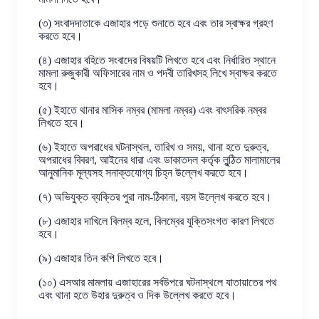
(৩) সংবাদদাতাকে এজাহার পড়ে শুনাতে হবে এবং তার স্বাক্ষর গ্রহণ
করতে হবে।
(৪) এজাহার বহিতে সংবাদের বিষয়টি লিখতে হবে এবং নির্ধারিত স্থানে
মামলা রুজুকারী অফিসারের নাম ও পদবী তারিখসহ লিখে স্বাক্ষর করতে
হবে।
(৫) ইহাতে থানার মাসিক নম্বর (মামলা নম্বর) এবং বাৎসরিক নম্বর
লিখতে হবে।
(৬) ইহাতে অপরাধের ঘটনাস্থল, তারিখ ও সময়, থানা হতে দুরুত্ব,
অপরাধের বিবরণ, আইনের ধারা এবং ডাকাতদল কর্তৃক লুন্ঠিত মালামালের
আনুমানিক মূল্যসহ সনাক্তযোগ্য চিহ্ন উল্লেখ করতে হবে।
(৭) অভিযুক্ত ব্যক্তির পুরা নাম-ঠিকানা, বয়স উল্লেখ করতে হবে।
(৮) এজাহার দাখিলে বিলম্ব হলে, বিলম্বের যুক্তিসংগত কারণ লিখতে
হবে।
(৯) এজাহার তিন কপি লিখতে হবে।
(১০) এসআর মামলায় এজাহারের সর্বউপরে ঘটনাস্থলে যাতায়াতের পথ
এবং থানা হতে উহার দুরুত্ব ও দিক উল্লেখ করতে হবে।