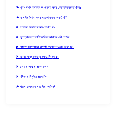
🌟 পুলিশ কখন অধর্তব্য অপরাধের জন্য গ্রেফতার করতে পারে?
🌟 আসামীর মিথ্যা তথ্য নিরূপণ করার পদ্ধতি কি?
🌟 সাক্ষীকে জিজ্ঞাসাবাদের কৌশল কি?
🌟 সন্দেহভাজন আসামীকে জিজ্ঞাসাবাদের কৌশল কি?
🌟 মামলার বিচারকালে আসামী খালাস পাওয়ার কারণ কি?
🌟 ঘটনার বাস্তব তদন্ত বলতে কি বুঝায়?
🌟 জখম বা আঘাত কাকে বলে?
🌟 মস্তিষ্ক বিকৃতির কারণ কি?
🌟 মামলা তদন্তের সময়সীমা কতদিন?