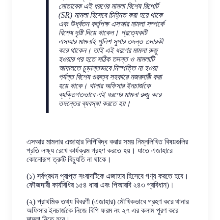
মোতাবেক এই ধরণের মামলা বিশেষ রিপোর্ট
(SR) মামলা হিসেবে চিহ্নিত করা হয়ে থাকে
এবং উর্ধ্বতন কর্তৃপক্ষ এসআর মামলা সম্পর্কে
বিশেষ দৃষ্টি দিয়ে থাকেন। প্রত্যেকটি
এসআর মামলাই পুলিশ সুপার তদন্ত তদারকী
করে থাকেন। তাই এই ধরণের মামলা রুজু
হওয়ার পর হতে সঠিক তদন্ত ও মামলাটি
আদালতে চুড়ান্তভাবে নিস্পত্তি না হওয়া
পর্যন্ত বিশেষ গুরুত্ব সহকারে নজরদারী করা
হয়ে থাকে। থানার অফিসার ইনচার্জকে
ব্যক্তিগতভাবে এই ধরণের মামলা রুজু করে
তদন্তের ব্যবস্থা করতে হয়।
এসআর মামলার এজাহার লিপিবিদ্ধ করার সময় নিম্নলিখিত বিষয়গুলির
প্রতি লক্ষ্য রেখে কার্যক্রম গ্রহণ করতে হয়। যাতে এজাহারে
কোনোরূপ ত্রুটি বিচ্যুতি না থাকে।
(১) সর্বপ্রথম প্রাপ্ত সংবাদটিকে এজাহার হিসেবে গণ্য করতে হবে।
ফৌজদারী কার্যবিধির ১৫৪ ধারা এবং পিআরবি ২৪৩ প্রবিধান)।
(২) প্রাথমিক তথ্য বিবরণী (এজাহার) মৌখিকভাবে গ্রহণ করে থানার
অফিসার ইনচার্জকে নিজে বিপি ফরম নং ২৭ এর কলাম পূরণ করে
মামলা নিতে হবে।