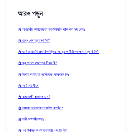
আরও পড়ুন
📓 অপরাধীর আঙ্গুলের ছাপকে ভিজিটিং কার্ড বলা হয় কেন?
📓 জনশৃংখলা ব্যবস্থা কি?
📓 জমি জমার বিরোধ নিস্পত্তির ক্ষেত্রে আইনী পদক্ষেপ সমূহ কি কি?
📓 খুন মামলা তদন্তের নিয়ম কি?
📓 মিথ্যা অভিযোগের বিরুদ্ধে কার্যক্রম কি?
📓 আইনের উৎস
📓 রাজসাক্ষী কাহাকে বলে?
📓 মামলা তদন্তের সময়সীমা কতদিন?
📓 দাগী আসামী কারা?
📓 গণ উপদ্রব অপসারণ করার পদ্ধতি কি?