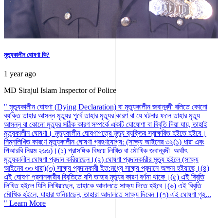
মৃত্যুকালীন ঘোষণা কি?
1 year ago
MD Sirajul Islam
Inspector of Police
" মৃত্যুকালীন ঘোষণা (Dying Declaration) বা মৃত্যুকালীন জবানবন্দী বলিতে কোনো
ব্যক্তি তাহার আসন্ন মৃত্যুর পূর্বে তাহার মৃত্যুর কারণ বা যে ঘটনার ফলে তাহার মৃত্যু
আসন্ন বা কোনো মৃত্যুর সঠিক কারণ সম্পর্কে একটি ঘোষোণা বা বিবৃতি দিয়া যায়, তাহাই
মৃত্যুকালীন ঘোষণা। মৃত্যুকালীন ঘোষণাপত্রে মৃত্যু ব্যক্তির স্বাক্ষরিত হইতে হইবে।
নিম্নলিখিত কারণে মৃত্যুকালীন ঘোষণা গ্রহণযোগ্য: (সাক্ষ্য আইনের ৩২(১) ধারা এবং
পিআরবি নিয়ম ২৬৬)।(১) প্রাসঙ্গিক বিষয়ে লিখিত বা মৌখিক জবানবন্দী অর্থাৎ
মৃত্যুকালীন ঘোষণা প্রদান করিয়াছেন।(২) ঘোষণা প্রদানকারীর মৃত্যু হইলে (সাক্ষ্য
আইনের ৩৩ ধারা)(৩) সাক্ষ্য প্রদানকারী ইত:মধ্যে সাক্ষ্য প্রদানে অক্ষম হইয়াছে।(৪)
এই ঘোষণা প্রদানকারীর বিবৃতিতে যদি তাহার মৃত্যুর কারণ বর্ণনা থাকে।(৫) এই বিবৃতি
লিখিত হইলে যিনি লিখিয়াছেন, তাহাকে আদালতে সাক্ষ্য দিতে হইবে।(৬) এই বিবৃতি
মৌখিক হইলে, যাহারা শুনিয়াছেন, তাহারা আদালতে সাক্ষ্য দিবেন।(৭) এই ঘোষণা গৃহ...
"
Learn More