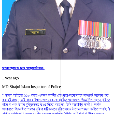
অপরাধ প্রমাণের জন্য যোগ্যসাক্ষী কারা?
1 year ago
MD Sirajul Islam
Inspector of Police
" সাক্ষ্য আইনের ১১৮ ধারায় একজন সাক্ষীর যোগ্যতা/অযোগ্যতা সম্পর্কে আলোকপাত
করা হইয়াছে। এই ধারার বিধান মোতাবেক যে ব্যক্তি আদালতে জিজ্ঞাসিত প্রশ্ন বুঝিতে
পারে না এবং উহার যুক্তিসঙ্গত উওর দিতে পারে না, তিনি অযোগ্য সাক্ষী। অর্থাৎ
আদালতে জিজ্ঞাসিত প্রশ্ন বুঝিয়া সঠিকভাবে যুক্তিসঙ্গত উত্তর প্রদান করিতে পারাই ঐ
সাক্ষীর যোগ্যতা। একজন বোবা লোকও আদালতে লিখিয়া বা ইশারা বা ইঙ্গিত প্রদান