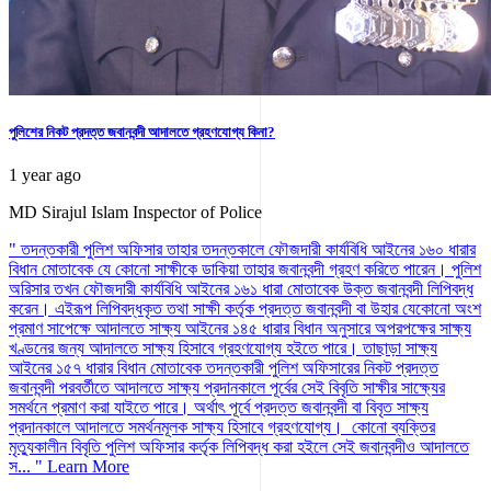
পুলিশের নিকট প্রদত্ত জবানবন্দী আদালতে গ্রহণযোগ্য কিনা?
1 year ago
MD Sirajul Islam
Inspector of Police
" তদন্তকারী পুলিশ অফিসার তাহার তদন্তকালে ফৌজদারী কার্যবিধি আইনের ১৬০ ধারার
বিধান মোতাবেক যে কোনো সাক্ষীকে ডাকিয়া তাহার জবানবন্দী গ্রহণ করিতে পারেন। পুলিশ
অরিসার তখন ফৌজদারী কার্যবিধি আইনের ১৬১ ধারা মোতাবেক উক্ত জবানবন্দী লিপিবদ্ধ
করেন। এইরূপ লিপিবদ্ধকৃত তথা সাক্ষী কর্তৃক প্রদত্ত জবানবন্দী বা উহার যেকোনো অংশ
প্রমাণ সাপেক্ষে আদালতে সাক্ষ্য আইনের ১৪৫ ধারার বিধান অনুসারে অপরপক্ষের সাক্ষ্য
খণ্ডনের জন্য আদালতে সাক্ষ্য হিসাবে গ্রহণযোগ্য হইতে পারে। তাছাড়া সাক্ষ্য
আইনের ১৫৭ ধারার বিধান মোতাবেক তদন্তকারী পুলিশ অফিসারের নিকট প্রদত্ত
জবানবন্দী পরবর্তীতে আদালতে সাক্ষ্য প্রদানকালে পূর্বের সেই বিবৃতি সাক্ষীর সাক্ষ্যের
সমর্থনে প্রমাণ করা যাইতে পারে। অর্থাৎ পূর্বে প্রদত্ত জবানবন্দী বা বিবৃত সাক্ষ্য
প্রদানকালে আদালতে সমর্থনমূলক সাক্ষ্য হিসাবে গ্রহণযোগ্য। কোনো ব্যক্তির
মৃত্যুকালীন বিবৃতি পুলিশ অফিসার কর্তৃক লিপিবদ্ধ করা হইলে সেই জবানবন্দীও আদালতে
স... "
Learn More