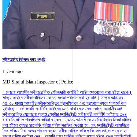
স্বীকারোক্তি লিপিবদ্ধ করার পদ্ধতি
1 year ago
MD Sirajul Islam
Inspector of Police
" কোনো আসামীর স্বীকারোক্তি ফৌজদারী কার্যবিধি আইন মোতাবেক করা হইয়া থাকে।
সাক্ষ্য আইনে স্বীকারোক্তির কোনো সংজ্ঞা প্রাদান করা হয় নাই। সাক্ষ্য আইনের
২৪-৩০ ধারায় আসামীর স্বীকারোক্তির প্রাসঙ্গিকতা এবং গ্রহণযোগ্যতা সম্পর্কে বলা
হইয়াছে। ফৌজদারী কার্যবিধি আইনের ১৬৪ ধারা মোতাবেক কোনো আসামীর এই
স্বীকারোক্তি যেকোনো প্রথম শ্রেণীর ম্যাজিষ্ট্রেট ফৌজদারী কার্যবিধি আইনের ৩৬৪
ধারার নির্দেশিত পদ্ধতিতে করিয়া থাকেন। যেমন- আসামীকে ম্যাজিষ্ট্রেটের নিকট হাজির
করা হইলে তাহার হাতকড়ি খুলিয়া পুলিশ সরাইয়া দেওয়া হয় এবং ম্যাজিষ্ট্রেট আসামীকে
নিজ পরিচয় দিয়া অভয় প্রদান করেন, স্বীকারোক্তি করিলে কি ফল হইতে পারে তাহা
ভালো করিয়া বুঝাইয়া দেন। আসামী যখন সবকিছু বুঝিতে সক্ষম হইবে, তখন ম্যাজিষ্ট্রেট