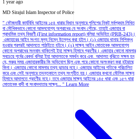
1 year ago
MD Sirajul Islam
Inspector of Police
" ফৌজদারী কার্যবিধি আইনের ১৫৪ ধারার বিধান অনুসারে পুলিশের নিকট সর্বপ্রথম লিখিত
বা মৌখিকভাবে কোনো আমলযোগ্য অপরাধের যে সংবাদ পৌছে, তাহাই এজাহার বা
প্রাথমিক তথ্য বিবরণী (First information report) বলিয়া অভিহিত (PRB-243)।
এজাহারের আইন সংগত মূল্য নিম্নে উল্লেখ করা হইল। (১) এজাহার থানায় লিপিবদ্ধ
হওয়ার পরপরই আদালতে পাঠাইতে হইবে। (২) সাক্ষ্য আইন মোতাবেক আমলযোগ্য
কোনো অপরাধের সংদবাদ থাকিলেই ইহা সাক্ষ্য হিসাবে গ্রহণীয়। এজাহার কোনো মামলার
সবচেয়ে পূর্বের রেকর্ড বলিয়া ইহা আদালতকে সমর্থন করে এবং আদালত বুঝিতে সক্ষম হন
যে, শুরুর সময় এজাহারকারীর কি অভিযোগ ছিল এবং পরে কোনো অলংকরণ করা হইয়াছে
কিনা। এজাহার কোনো মামলার তথ্য ভান্ডার নহে। এজাহার আইনের গতিকে পরিচালিত
করে এবং সেই অনুসারে তদন্তকালে তথ্য সংগৃহীত হয়। এজাহার কখনো মৌলিক সাক্ষ্য
হিসাবে আদালতে গ্রহণীয় নহে। তবে এজাহার সাক্ষ্য আইনের ১৪৫ ধারা এবং ১৫৭ ধারা
মোতাবেক বাদী বা সংবাদদাতার সাক্ষ্য... "
Learn More