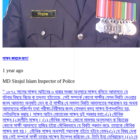
সাক্ষ্য কাহাকে বলে?
1 year ago
MD Sirajul Islam
Inspector of Police
" ১৮৭২ সালের সাক্ষ্য আইনের ৩ ধারার সংজ্ঞা অনুসারে সাক্ষ্য বলিতে আদালতে যে
ঘটনার বিষয়ে বিচার বা তদন্ত হইতেছে, সেই সম্পর্কে কোনো সাক্ষীর যেসব বিবৃতি দেওয়ার
জন্য আদালত অনুমতি দেন বা ঐ সাক্ষীর যে সমস্ত বিবৃতি আদালতের প্রয়োজন হয় অথবা
আদালতের পরিদর্শন তথা পরীক্ষা-নিরীক্ষার জন্য যেসকল বস্তু সাক্ষ্য উপস্থাপিত হয়,
সেইগুলিকে বুঝায়। সাক্ষ্য আইন মোতাবেক সাক্ষ্য দুই প্রকার যথা:-(১) মৌখিক
সাক্ষ্য (২)দলীলি সাক্ষ্য। (১) মৌখিক সাক্ষ্য: কোনো মামলার অনুসন্ধান বা বিচারের
কোনো সাক্ষী আদালতে হাজির হইয়া মৌখিকভাবে যে বিবৃতি প্রদান করে, তাহাকে মৌখিক
সাক্ষ্য বলা হয়। মৌখিক সাক্ষ্য অবশ্যই প্রত্যক্ষ হইতে হইবে যেমন-(১) যে বিষয় দেখা
যায় সেই সম্পর্কে সাক্ষী তাহার সাক্ষ্যে উল্লেখ করিবেন যে, তিনি উহা দেখিয়াছেন।(২) যে