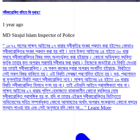
স্বীকারোক্তি বলিতে কি বুঝায়?
1 year ago
MD Sirajul Islam
Inspector of Police
" ১৮৭২ সালের সাক্ষ্য আইনের ১৭ ধারায় স্বীকৃতির সংজ্ঞা প্রদান করা হইলেও কোথাও
স্বীকারোক্তির সংজ্ঞা প্রদান করা হয় নাই। তবে উক্ত আইনের ২৪ হইতে ৩০ ধারা
সমূহে স্বীকারোক্তির বিষয় সমূহ অন্তর্ভুক্ত করা হইয়াছে। কোনো অভিযুক্ত ব্যক্তি
কর্তৃক তাহার কৃত অপরাধ সরাসরি স্বীকার করা বুঝায়। নিজেকে জড়াইয়া যে বিবৃতি দেওয়া
হয় তাহাই স্বীকারোক্তি। যে সকল কাজের দ্বারা অপরাধ সংঘটিত হইয়াছে, বিবৃতিতে
সেই সকল বিষয় থাকিতে হয়। এই বিবৃতি স্বেচ্ছা প্রণোদিত হইতে হয়। ভয়, প্রলোভন
বা ফুসলাইয়া বিবৃতি গ্রহণ স্বীকারোক্তি নহে। সাক্ষ্য আইনের ২৪ হইতে ২৬ ধারায়
বিবৃতি স্বীকারোক্তি হিসাবে গণ্য হয় না। তাই এইগুলি আইনে প্রাসঙ্গিকতা পায় না।
সাক্ষ্য আইনের ২৭ ধারায় পুলিশ হেফাজতে থাকাকালীন কোনো ব্যক্তির দোষ
স্বীকারোক্তি প্রাসঙ্গিক হয় না, যদি না তাহার এইরূপ স্বীকারোক্তির ভিত্তিতে
অভিযোগের সহিত সম্পর্কযুক্ত কোনো আলামতের অর্থাৎ অপরাধ সংক্রান্ত কোনো বস্তুর
সন্ধান পাওয়া যায় এবং সেই অনুসারে যদি কোন আ... "
Learn More