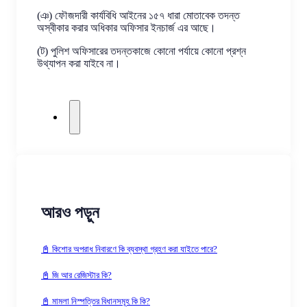
(ঞ) ফৌজদারী কার্যবিধি আইনের ১৫৭ ধারা মোতাবেক তদন্ত
অস্বীকার করার অধিকার অফিসার ইনচার্জ এর আছে।
(ট) পুলিশ অফিসারের তদন্তকাজে কোনো পর্যায়ে কোনো প্রশ্ন
উথ্যাপন করা যাইবে না।
আরও পড়ুন
📓 কিশোর অপরাধ নিবারণে কি ব্যবস্থা গ্রহণ করা যাইতে পারে?
📓 জি আর রেজিস্টার কি?
📓 মামলা নিস্পত্তির বিধানসমূহ কি কি?