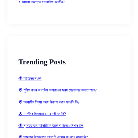
⚡ মামলা তদন্তের সময়সীমা কতদিন?
Trending Posts
🌟 আইনের সংজ্ঞা
🌟 পুলিশ কখন অধর্তব্য অপরাধের জন্য গ্রেফতার করতে পারে?
🌟 আসামীর মিথ্যা তথ্য নিরূপণ করার পদ্ধতি কি?
🌟 সাক্ষীকে জিজ্ঞাসাবাদের কৌশল কি?
🌟 সন্দেহভাজন আসামীকে জিজ্ঞাসাবাদের কৌশল কি?
🌟 মামলার বিচারকালে আসামী খালাস পাওয়ার কারণ কি?