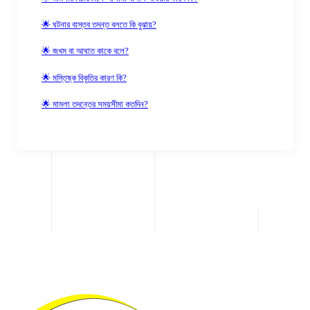
🌟 ঘটনার বাস্তব তদন্ত বলতে কি বুঝায়?
🌟 জখম বা আঘাত কাকে বলে?
🌟 মস্তিষ্ক বিকৃতির কারণ কি?
🌟 মামলা তদন্তের সময়সীমা কতদিন?