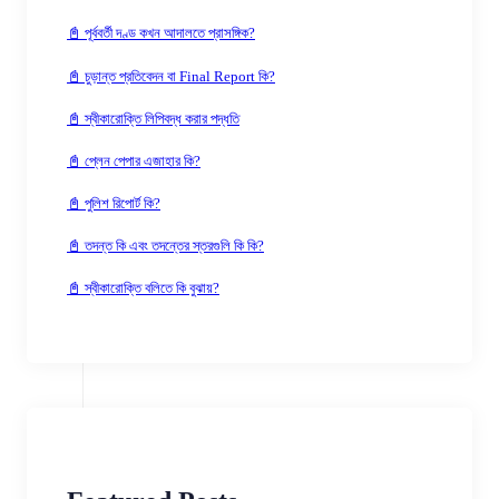
📓 পূর্ববর্তী দণ্ড কখন আদালতে প্রাসঙ্গিক?
📓 চুড়ান্ত প্রতিবেদন বা Final Report কি?
📓 স্বীকারোক্তি লিপিবদ্ধ করার পদ্ধতি
📓 প্লেন পেপার এজাহার কি?
📓 পুলিশ রিপোর্ট কি?
📓 তদন্ত কি এবং তদন্তের স্তরগুলি কি কি?
📓 স্বীকারোক্তি বলিতে কি বুঝায়?