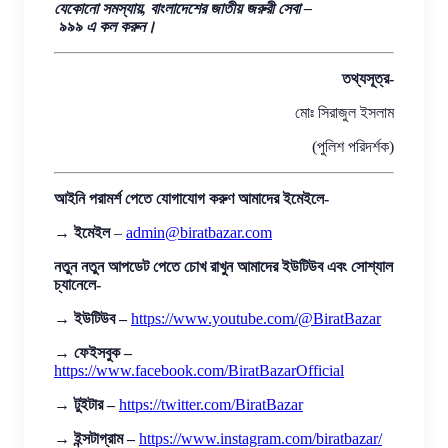
যেকোনো সমস্যায়, বাংলাদেশের জাতীয় জরুরী সেবা –
৯৯৯ এ কল করুন।
তথ্যসূত্র-
মোঃ সিরাজুল ইসলাম
(পুলিশ পরিদর্শক)
আইনি পরামর্শ পেতে যোগাযোগ করুণ আমাদের ইমেইলে-
→
ইমেইল
–
admin@biratbazar.com
নতুন নতুন আপডেট পেতে চোখ রাখুন আমাদের ইউটিউব এবং সোশ্যাল
চ্যানেলে-
→
ইউটিউব –
https://www.youtube.com/@BiratBazar
→
ফেইসবুক –
https://www.facebook.com/BiratBazarOfficial
→
টুইটার –
https://twitter.com/BiratBazar
→
ইন্সটাগ্রাম –
https://www.instagram.com/biratbazar/