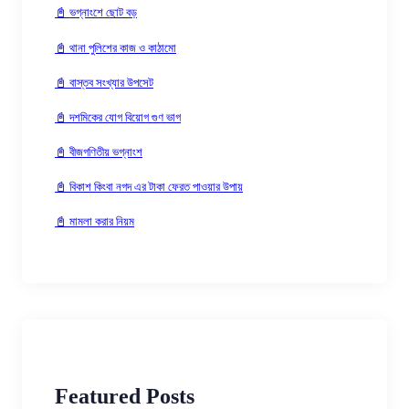
📓 ভগ্নাংশে ছোট বড়
📓 থানা পুলিশের কাজ ও কাঠামো
📓 বাস্তব সংখ্যার উপসেট
📓 দশমিকের যোগ বিয়োগ গুণ ভাগ
📓 বীজগণিতীয় ভগ্নাংশ
📓 বিকাশ কিংবা নগদ এর টাকা ফেরত পাওয়ার উপায়
📓 মামলা করার নিয়ম
Featured Posts