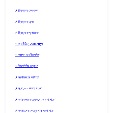
⚡ ত্রিভুজের ক্ষেত্রফল
⚡ ত্রিভুজের কেন্দ্র
⚡ ত্রিভুজের প্রকারভেদ
⚡ জ্যামিতি (Geometry)
⚡ ফাংশন অব বীজগণিত
⚡ বীজগণিতীয় ভগ্নাংশ
⚡ সরলীকরণের জটিলতা
⚡ ল.সা.গু = ভাজ্য সংখ্যা
⚡ গুণফলের ক্ষেত্রে ল.সা.গু ও গ.সা.গু
⚡ ভগ্নাংশের ক্ষেত্রে ল.সা.গু/গ.সা.গু