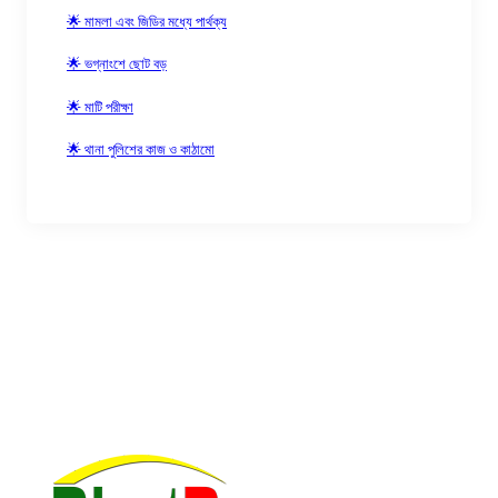
🌟 মামলা এবং জিডির মধ্যে পার্থক্য
🌟 ভগ্নাংশে ছোট বড়
🌟 মাটি পরীক্ষা
🌟 থানা পুলিশের কাজ ও কাঠামো