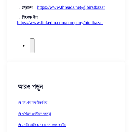
→
থ্রেডস –
https://www.threads.net/@biratbazar
→
লিংকড ইন –
https://www.linkedin.com/company/biratbazar
আরও পড়ুন
📓 ফাংশন অব বীজগণিত
📓 গুণিতক গুণনীয়ক সমস্যা
📓 মোটর সাইকেলের মামলা হলে করণীয়