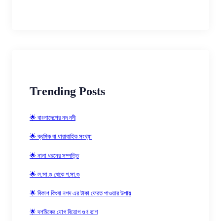
Trending Posts
🌟 বাংলাদেশের নদ নদী
🌟 ক্রমিক বা ধারাবাহিক সংখ্যা
🌟 নানা ধরনের সম্পত্তি
🌟 ল.সা.গু থেকে গ.সা.গু
🌟 বিকাশ কিংবা নগদ এর টাকা ফেরত পাওয়ার উপায়
🌟 দশমিকের যোগ বিয়োগ গুণ ভাগ